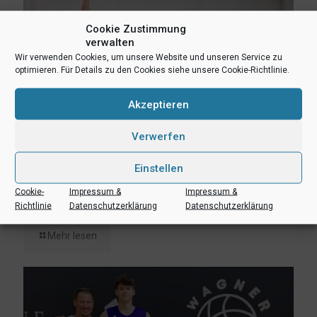
Cookie Zustimmung
verwalten
Wir verwenden Cookies, um unsere Website und unseren Service zu
optimieren. Für Details zu den Cookies siehe unsere Cookie-Richtlinie.
Akzeptieren
Verwerfen
Einstellen
3. August 2026
Cookie-
Impressum &
Impressum &
Erik Niggemann setzt Karriere in Ibbenbüren fort
Richtlinie
Datenschutzerklärung
Datenschutzerklärung
Mehr lesen