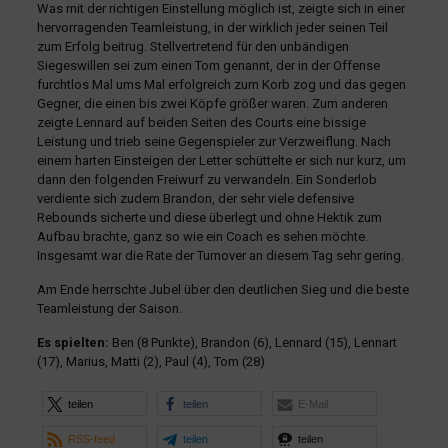
Was mit der richtigen Einstellung möglich ist, zeigte sich in einer
hervorragenden Teamleistung, in der wirklich jeder seinen Teil
zum Erfolg beitrug. Stellvertretend für den unbändigen
Siegeswillen sei zum einen Tom genannt, der in der Offense
furchtlos Mal ums Mal erfolgreich zum Korb zog und das gegen
Gegner, die einen bis zwei Köpfe größer waren. Zum anderen
zeigte Lennard auf beiden Seiten des Courts eine bissige
Leistung und trieb seine Gegenspieler zur Verzweiflung. Nach
einem harten Einsteigen der Letter schüttelte er sich nur kurz, um
dann den folgenden Freiwurf zu verwandeln. Ein Sonderlob
verdiente sich zudem Brandon, der sehr viele defensive
Rebounds sicherte und diese überlegt und ohne Hektik zum
Aufbau brachte, ganz so wie ein Coach es sehen möchte.
Insgesamt war die Rate der Turnover an diesem Tag sehr gering.
Am Ende herrschte Jubel über den deutlichen Sieg und die beste
Teamleistung der Saison.
Es spielten:
Ben (8 Punkte), Brandon (6), Lennard (15), Lennart
(17), Marius, Matti (2), Paul (4), Tom (28)
teilen
teilen
E-Mail
RSS-feed
teilen
teilen