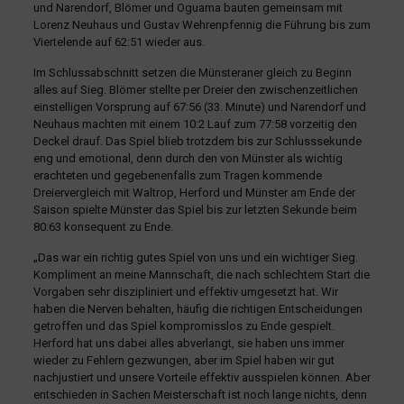
und Narendorf, Blömer und Oguama bauten gemeinsam mit
Lorenz Neuhaus und Gustav Wehrenpfennig die Führung bis zum
Viertelende auf 62:51 wieder aus.
Im Schlussabschnitt setzen die Münsteraner gleich zu Beginn
alles auf Sieg. Blömer stellte per Dreier den zwischenzeitlichen
einstelligen Vorsprung auf 67:56 (33. Minute) und Narendorf und
Neuhaus machten mit einem 10:2 Lauf zum 77:58 vorzeitig den
Deckel drauf. Das Spiel blieb trotzdem bis zur Schlusssekunde
eng und emotional, denn durch den von Münster als wichtig
erachteten und gegebenenfalls zum Tragen kommende
Dreiervergleich mit Waltrop, Herford und Münster am Ende der
Saison spielte Münster das Spiel bis zur letzten Sekunde beim
80:63 konsequent zu Ende.
„Das war ein richtig gutes Spiel von uns und ein wichtiger Sieg.
Kompliment an meine Mannschaft, die nach schlechtem Start die
Vorgaben sehr diszipliniert und effektiv umgesetzt hat. Wir
haben die Nerven behalten, häufig die richtigen Entscheidungen
getroffen und das Spiel kompromisslos zu Ende gespielt.
Herford hat uns dabei alles abverlangt, sie haben uns immer
wieder zu Fehlern gezwungen, aber im Spiel haben wir gut
nachjustiert und unsere Vorteile effektiv ausspielen können. Aber
entschieden in Sachen Meisterschaft ist noch lange nichts, denn