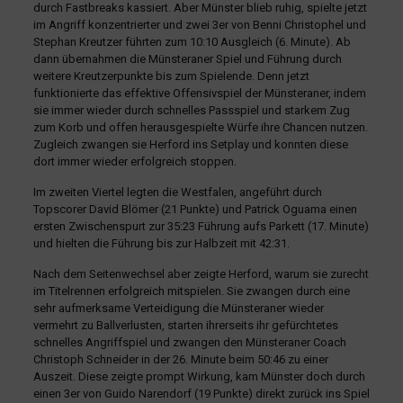
durch Fastbreaks kassiert. Aber Münster blieb ruhig, spielte jetzt
im Angriff konzentrierter und zwei 3er von Benni Christophel und
Stephan Kreutzer führten zum 10:10 Ausgleich (6. Minute). Ab
dann übernahmen die Münsteraner Spiel und Führung durch
weitere Kreutzerpunkte bis zum Spielende. Denn jetzt
funktionierte das effektive Offensivspiel der Münsteraner, indem
sie immer wieder durch schnelles Passspiel und starkem Zug
zum Korb und offen herausgespielte Würfe ihre Chancen nutzen.
Zugleich zwangen sie Herford ins Setplay und konnten diese
dort immer wieder erfolgreich stoppen.
Im zweiten Viertel legten die Westfalen, angeführt durch
Topscorer David Blömer (21 Punkte) und Patrick Oguama einen
ersten Zwischenspurt zur 35:23 Führung aufs Parkett (17. Minute)
und hielten die Führung bis zur Halbzeit mit 42:31.
Nach dem Seitenwechsel aber zeigte Herford, warum sie zurecht
im Titelrennen erfolgreich mitspielen. Sie zwangen durch eine
sehr aufmerksame Verteidigung die Münsteraner wieder
vermehrt zu Ballverlusten, starten ihrerseits ihr gefürchtetes
schnelles Angriffspiel und zwangen den Münsteraner Coach
Christoph Schneider in der 26. Minute beim 50:46 zu einer
Auszeit. Diese zeigte prompt Wirkung, kam Münster doch durch
einen 3er von Guido Narendorf (19 Punkte) direkt zurück ins Spiel