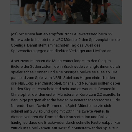
(cs) Mit einem hart erkämpften 78:71 Auswärtssieg beim SV
Brackwede behauptet der UBC Münster 2 den Spitzenplatz in der
Oberliga. Damit steht am nächsten Tag das Duell des
Spitzenreiters gegen den direkten Verfolger aus Herford an.
Aber zuvor mussten die Münsteraner lange um den Sieg im
Bielefelder Süden zittern, denn Brackwede verlangte ihnen durch
spielerisches Können und eine bissige Spielweise alles ab. Die
passend zum Spiel vom NBBL-Spiel aus Hagen eintreffenden
drei NBBL-Spieler Christophel, Onana und Neuhaus sollten dabei
für den Sieg mitentscheidend sein und es war auch Bennedikt
Christophel, der den ersten Münsteraner Korb zum 2:2 erzielte. In
der Folge prägten aber die beiden Münsteraner Topscorer Guido
Narendorf und David Blömer das Spiel. Münster setzte sich
schnell auf 20:8 ab und ging mit 20:11 ins zweite Viertel. In
diesem verloren die Domstädter Konzentration und Ball zu
häufig, so dass die Brackweder durch schnelle Fastbreakpunkte
zurück ins Spiel kamen. Mit 34:32 für Münster war das Spiel zur