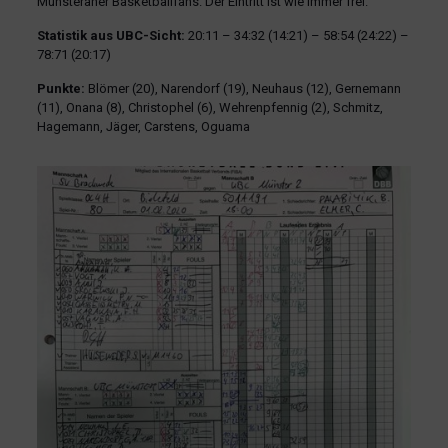
Münsteraner Basketballfans. Der Eintritt ist wie immer frei.
Statistik aus UBC-Sicht:
20:11 – 34:32 (14:21) – 58:54 (24:22) –
78:71 (20:17)
Punkte:
Blömer (20), Narendorf (19), Neuhaus (12), Gernemann
(11), Onana (8), Christophel (6), Wehrenpfennig (2), Schmitz,
Hagemann, Jäger, Carstens, Oguama