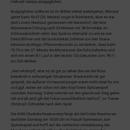
Halbzeit nahezu ausgeglichen.
Ausgeglichen sollte es ist im dritten Viertel weitergehen, Münster
geriet beim 43:47 (26. Minute) sogar in Rückstand, aber es war
jetzt Lorenz Neuhaus gemeinsam mit Narendorf, der eine
Münsteraner Führung nach 30 Minuten mit 58:54 rettete. Im
Schlussabschnitt nahm das Spiel an Intensität zu und es war
David Blömer und der bockstarken Defense von Ben Onana
inklusive wichtiger Offensivrebounds zu verdanken, dass beim
70:70 in der 37. Minute die Münsteraner die Ruhe behielten und
sich mit einem 8:1 Lauf in den letzten 120 Sekunden zum 78:71
ins Ziel retteten.
„Hart erkämpft, aber es ist gut zu sehen das wir die Ruhe
bewahren in schwierigen Situationen. Brackwede hat gut
gespielt, die äußeren Vorraussetzungen waren nicht ideal für uns
und ggf. waren wir schon mit dem Kopf beim Spitzenspiel
nächsten Samstag. Daher nehmen wir den glanzlosen Sieg gerne
mit und ab jetzt gilt der Fokus ausschließlich Herford“, so Trainer
Christoph Schneider nach dem Spiel.
Die WWU Baskets Reserve empfängt die Herforder Reserve am
nächsten Samstag um 16:00 Uhr im Pascal-Gymnasium zum
Spitzenspiel und hofft auf die zahlreiche Unterstützung der