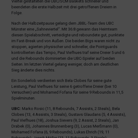
Viertel gestalteten die UBC/SCM Baskets schneller und
beendeten die erste Halbzeit mit drei getroffenen Dreiern in
Folge.
Nach der Halbzeitpause gelang dem JBBL-Team des UBC
Münster eine „Sahneviertel“. Mit 36:8 gewann das Heimteam
diesen Spielabschnitt, verteidigte und reboundete gut, punktete
im Fast-Break und von Außen. Die beiden Bigs waren nicht zu
stoppen, agierten physischer und schneller, die Pointguards
kontrollierten das Tempo, Paul Viefhues traf seine Dreier 5 und 6
und die Rebounds dominierten die UBC-Spieler auf beiden
Seiten. Im letzten Viertel gelang weniger, doch am deutlichen
Sieg änderte dies nichts.
Ein Sonderlob verdienten sich Bela Clobes für seine gute
Leistung, Paul Viefhues für seine 6 getroffene Dreier (bei 10
Versuchen) und Mohamed Fofana für seine 9 Rebounds in 11,5
Spielminuten.
UBC:
Marko Rosic (11, 8 Rebounds, 7 Assists, 2 Steals), Bela
Clobes (13, 4 Assists, 3 Steals), Gustavs Glaudans (5, 4 Assists),
Paul Viefhues (18), Joshua Sievers (9, 2 Assist, 2 Steals), Jan
Drabek (0), Johannes Brunnenberg (3), Lucas Merßmann (0),
Mohamed Fofana (6, 9 Rebounds), Lukas Ehrich (19, 11
Rebounds), Jannik Möller (13, 11 Rebounds, 3 Steals)