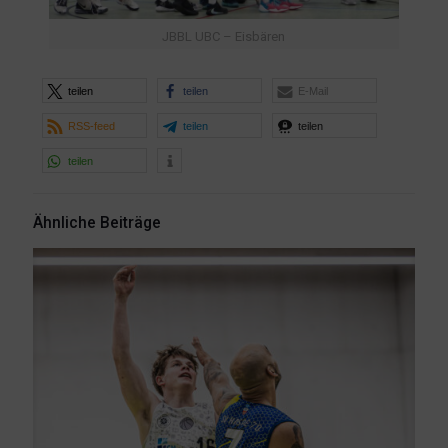
JBBL UBC – Eisbären
teilen
teilen
E-Mail
RSS-feed
teilen
teilen
teilen
Ähnliche Beiträge