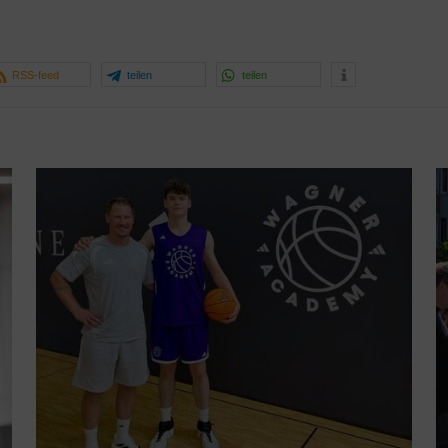
RSS-feed
teilen
teilen