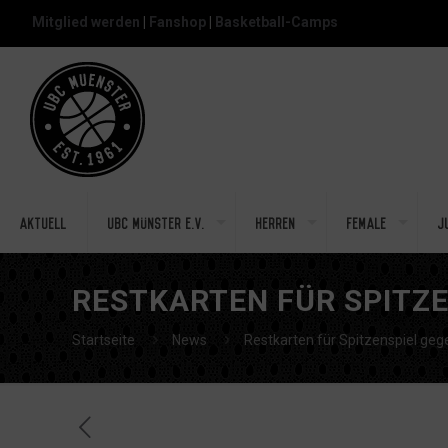
Mitglied werden
|
Fanshop
|
Basketball-Camps
Aktuell
UBC Münster e.V.
Herren
Female
J
RESTKARTEN FÜR SPITZE
Startseite
News
Restkarten für Spitzenspiel geg