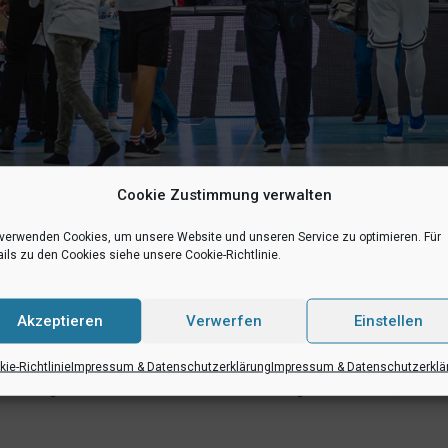
Cookie Zustimmung verwalten
 Sixers am morgigen Sonntag, Hochball 17.OO Uhr, geht auf die Zie
 verwenden Cookies, um unsere Website und unseren Service zu optimieren. Für
ils zu den Cookies siehe unsere Cookie-Richtlinie.
terticket
derzeit noch letzte Plätze zum Topspiel der BARMER 2. Baske
Akzeptieren
Verwerfen
Einstellen
gestellt. Nicht mit dem Kultursemesterticket gebuchte Plätze und Rück
ie-Richtlinie
Impressum & Datenschutzerklärung
Impressum & Datenschutzerklä
ür den reibungslosen Ablauf am Einlass um frühzeitiges Erscheinen, das