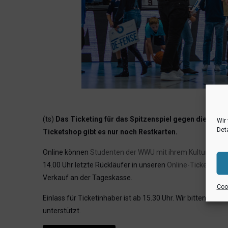
(ts)
Das Ticketing für das Spitzenspiel gegen die BSW
Wir
Deta
Ticketshop gibt es nur noch Restkarten.
Online können
Studenten der WWU mit ihrem Kultursemes
14.00 Uhr letzte Rückläufer in unseren
Online-Ticketshop
Verkauf an der Tageskasse.
Cook
Einlass für Ticketinhaber ist ab 15.30 Uhr. Wir bitten f
unterstützt.