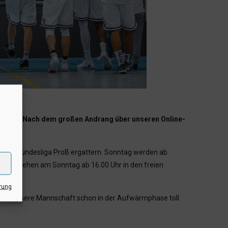
lgerade. Nach dem großen Andrang über unseren Online-
tball Bundesliga ProB ergattern. Sonntag werden ab
läufer gehen am Sonntag ab 16.00 Uhr in den freien
rung
 zudem unsere Mannschaft schon in der Aufwärmphase toll