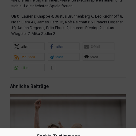
wie bisher fleißig trainieren, weiter Basketballspielen lernen und
sich auf die nächsten Spiele freuen.
UBC:
Laurenz Knappe 4, Justus Brunnenberg 6, Leo Kirchhoff 8,
Noah Liem 47, James Harz 15, Rob Reichartz 6, Francis Degener
10, Adrian Degener, Felix Ehrich 2, Laurens Rieping 2, Lukas
Wiegeler 7, Mika Zedler 2
teilen
teilen
E-Mail
RSS-feed
teilen
teilen
teilen
Ähnliche Beiträge
Cookie Zustimmung