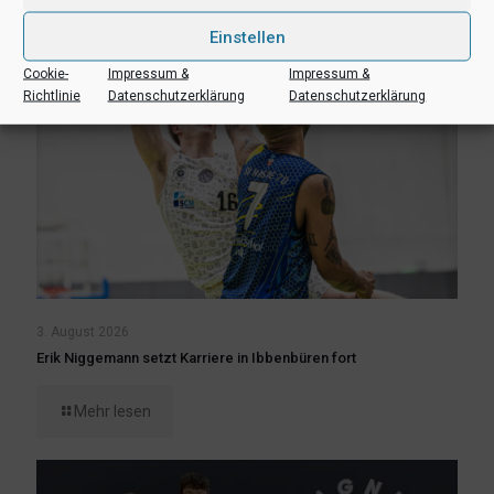
Einstellen
Cookie-
Impressum &
Impressum &
Richtlinie
Datenschutzerklärung
Datenschutzerklärung
3. August 2026
Erik Niggemann setzt Karriere in Ibbenbüren fort
Mehr lesen