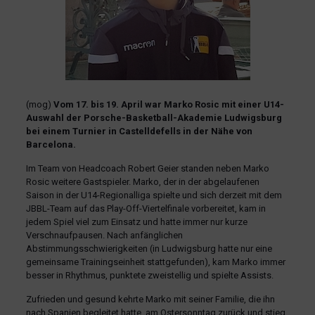
(mog)
Vom 17. bis 19. April war Marko Rosic mit einer U14-
Auswahl der Porsche-Basketball-Akademie Ludwigsburg
bei einem Turnier in Castelldefells in der Nähe von
Barcelona.
Im Team von Headcoach Robert Geier standen neben Marko
Rosic weitere Gastspieler. Marko, der in der abgelaufenen
Saison in der U14-Regionalliga spielte und sich derzeit mit dem
JBBL-Team auf das Play-Off-Viertelfinale vorbereitet, kam in
jedem Spiel viel zum Einsatz und hatte immer nur kurze
Verschnaufpausen. Nach anfänglichen
Abstimmungsschwierigkeiten (in Ludwigsburg hatte nur eine
gemeinsame Trainingseinheit stattgefunden), kam Marko immer
besser in Rhythmus, punktete zweistellig und spielte Assists.
Zufrieden und gesund kehrte Marko mit seiner Familie, die ihn
nach Spanien begleitet hatte, am Ostersonntag zurück und stieg