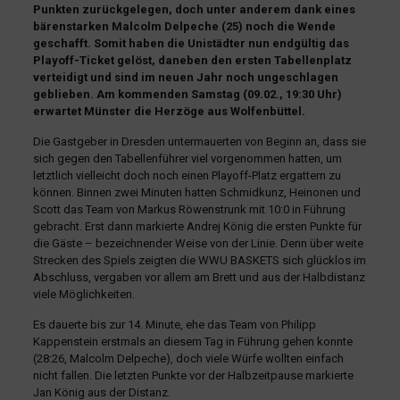
Punkten zurückgelegen, doch unter anderem dank eines
bärenstarken Malcolm Delpeche (25) noch die Wende
geschafft. Somit haben die Unistädter nun endgültig das
Playoff-Ticket gelöst, daneben den ersten Tabellenplatz
verteidigt und sind im neuen Jahr noch ungeschlagen
geblieben. Am kommenden Samstag (09.02., 19:30 Uhr)
erwartet Münster die Herzöge aus Wolfenbüttel.
Die Gastgeber in Dresden untermauerten von Beginn an, dass sie
sich gegen den Tabellenführer viel vorgenommen hatten, um
letztlich vielleicht doch noch einen Playoff-Platz ergattern zu
können. Binnen zwei Minuten hatten Schmidkunz, Heinonen und
Scott das Team von Markus Röwenstrunk mit 10:0 in Führung
gebracht. Erst dann markierte Andrej König die ersten Punkte für
die Gäste – bezeichnender Weise von der Linie. Denn über weite
Strecken des Spiels zeigten die WWU BASKETS sich glücklos im
Abschluss, vergaben vor allem am Brett und aus der Halbdistanz
viele Möglichkeiten.
Es dauerte bis zur 14. Minute, ehe das Team von Philipp
Kappenstein erstmals an diesem Tag in Führung gehen konnte
(28:26, Malcolm Delpeche), doch viele Würfe wollten einfach
nicht fallen. Die letzten Punkte vor der Halbzeitpause markierte
Jan König aus der Distanz.