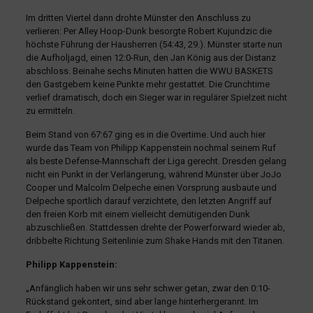
Im dritten Viertel dann drohte Münster den Anschluss zu
verlieren: Per Alley Hoop-Dunk besorgte Robert Kujundzic die
höchste Führung der Hausherren (54:43, 29.). Münster starte nun
die Aufholjagd, einen 12:0-Run, den Jan König aus der Distanz
abschloss. Beinahe sechs Minuten hatten die WWU BASKETS
den Gastgebern keine Punkte mehr gestattet. Die Crunchtime
verlief dramatisch, doch ein Sieger war in regulärer Spielzeit nicht
zu ermitteln.
Beim Stand von 67:67 ging es in die Overtime. Und auch hier
wurde das Team von Philipp Kappenstein nochmal seinem Ruf
als beste Defense-Mannschaft der Liga gerecht. Dresden gelang
nicht ein Punkt in der Verlängerung, während Münster über JoJo
Cooper und Malcolm Delpeche einen Vorsprung ausbaute und
Delpeche sportlich darauf verzichtete, den letzten Angriff auf
den freien Korb mit einem vielleicht demütigenden Dunk
abzuschließen. Stattdessen drehte der Powerforward wieder ab,
dribbelte Richtung Seitenlinie zum Shake Hands mit den Titanen.
Philipp Kappenstein:
„Anfänglich haben wir uns sehr schwer getan, zwar den 0:10-
Rückstand gekontert, sind aber lange hinterhergerannt. Im