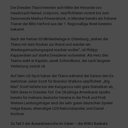
Die Dresden Titans trennten sich Mitte der Hinrunde von
Headcoach Nenad Josipovic, verpflichteten vorerst bis zum
Saisonende Markus Röwenstrunk, in Münster bereits als früherer
Trainer der BBG Herford aus der 1. Regionalliga West bestens
bekannt.
Nach der herben 63:88-Niederlage in Oldenburg „stehen die
Titans mit dem Rücken zur Wand und werden ein
Wiedergutmachungsspiel machen wollen”, ist Philipp
Kappenstein auf starke Dresdener vorbereitet. Als Herz des
Teams sieht er Kapitän Janek Schmidkunz, der nach längerer
Verletzung zurück ist.
Auf dem US-Spot haben die Titans während der Saison den Ex-
Iserlohner Julian Scott für Brandon Watkins verpflichtet. „Big
Man” Scott lieferte bei den Kangaroos sehr gute Statistiken ab,
führt diese in Dresden fort. Der 28-jährige Amerikaner spielte
bereits für mehrere deutsche Vereine in der ProA und ProB.
Weitere Leistungsträger sind die sehr guten deutschen Spieler
Helge Baues, ehemaliger U20-Nationalspieler, und Daniel
Kirchner.
Zu Teil 2 der Auswärtswoche im Osten – die WWU Baskets