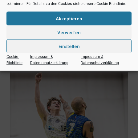
optimieren. Für Details zu den Cookies siehe unsere Cookie-Richtlinie.
Akzeptieren
teilen
teilen
E-Mail
RSS-feed
teilen
teilen
Verwerfen
teilen
Einstellen
Cookie-
Impressum &
Impressum &
Ähnliche Beiträge
Richtlinie
Datenschutzerklärung
Datenschutzerklärung