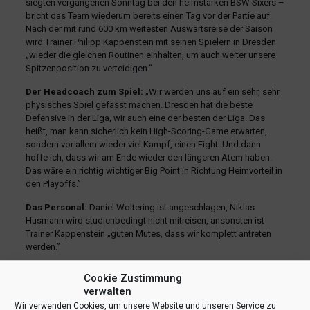
siegten vergangenen Sonntag bei den heimstarken BSW Sixers –
bricht das Team wiederum bereits einen Tag vor der Partie auf.
Nach der mit rund 600 km weitesten Auswärtsreise der Saison
wird Trainer Philipp Kappenstein mit seinen Spielern in Dresden
„wieder die gleichen Routinen einhalten, um auch weiter unsere
Spitzenposition zu verteidigen.“
Der Headcoach zum Spiel:
„Wir werden uns auf ein sehr, sehr
physisches Spiel gefasst machen. Dresden hat die beste
Defensive in der Liga, wir auch eine der besten der Liga. Das
heißt, man kann sicherlich kein High-Scoring-Game erwarten,
sondern vor allem wieder viel Kampf, einen Fight. Und dann
hoffe ich, dass wir am Ende wieder den längeren Atem haben.
Das wäre ein richtig wichtiger Big Point in Richtung Heimvorteil in
den Playoffs.”
Das Personal:
Daniel Woltering ist angeschlagen, Niklas
Husmann wird studienbedingt nicht mitreisen, ansonsten ist
Trainer Kappenstein „guten Mutes, dass wir komplett antreten
werden.”
Auf Korbhöhe!
Für Fans, die nicht live dabei sein können: Mit
Cookie Zustimmung
Spielbeginn am Sonntag um 16.00 Uhr starten die WWU Baskets
verwalten
auch den
BALLSIDE Liveticker
der BARMER 2. Basketball
Wir verwenden Cookies, um unsere Website und unseren Service zu
Bundesliga.