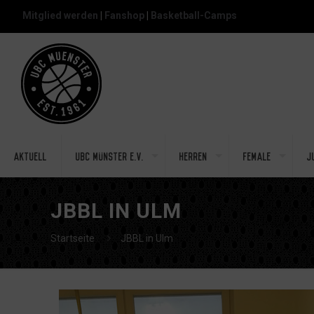
Mitglied werden
|
Fanshop
|
Basketball-Camps
Aktuell
UBC Münster e.V.
Herren
Female
J
JBBL IN ULM
Startseite
JBBL in Ulm