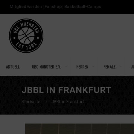
Mitglied werden
|
Fanshop
|
Basketball-Camps
Aktuell
UBC Münster e.V.
Herren
Female
J
JBBL IN FRANKFURT
Startseite
JBBL in Frankfurt