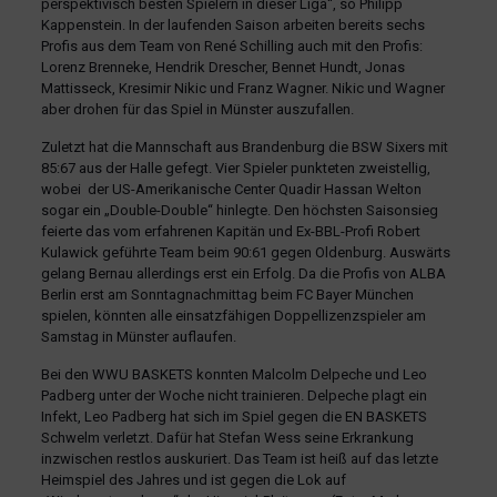
perspektivisch besten Spielern in dieser Liga“, so Philipp
Kappenstein. In der laufenden Saison arbeiten bereits sechs
Profis aus dem Team von René Schilling auch mit den Profis:
Lorenz Brenneke, Hendrik Drescher, Bennet Hundt, Jonas
Mattisseck, Kresimir Nikic und Franz Wagner. Nikic und Wagner
aber drohen für das Spiel in Münster auszufallen.
Zuletzt hat die Mannschaft aus Brandenburg die BSW Sixers mit
85:67 aus der Halle gefegt. Vier Spieler punkteten zweistellig,
wobei der US-Amerikanische Center Quadir Hassan Welton
sogar ein „Double-Double“ hinlegte. Den höchsten Saisonsieg
feierte das vom erfahrenen Kapitän und Ex-BBL-Profi Robert
Kulawick geführte Team beim 90:61 gegen Oldenburg. Auswärts
gelang Bernau allerdings erst ein Erfolg. Da die Profis von ALBA
Berlin erst am Sonntagnachmittag beim FC Bayer München
spielen, könnten alle einsatzfähigen Doppellizenzspieler am
Samstag in Münster auflaufen.
Bei den WWU BASKETS konnten Malcolm Delpeche und Leo
Padberg unter der Woche nicht trainieren. Delpeche plagt ein
Infekt, Leo Padberg hat sich im Spiel gegen die EN BASKETS
Schwelm verletzt. Dafür hat Stefan Wess seine Erkrankung
inzwischen restlos auskuriert. Das Team ist heiß auf das letzte
Heimspiel des Jahres und ist gegen die Lok auf