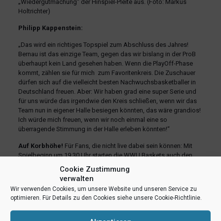
„Wiedergutmachung“ der Hinspiel-Pleite aus. (Foto: Markus
Holtrichter)
Philipp Kappenstein:
„Das wird ein richtiges Topspiel zum Abschluss des Jahres!
Bernau ist das einzige Team, gegen das wir bislang in der ProB
überhaupt kein Land gesehen haben. Wenn die PlayOff-Phase
kommt, zählen sie für mich zum Favoritenkreis. Die Zuschauer
dürfen sich auf die vielleicht besten Nachwuchsbasketballer in
Deutschland freuen. Aber: Wir haben grad eine super Serie und
für uns würde das irgendwie den Kreis schließen, wenn wir das
Team nun in eigener Halle besiegen könnten, das wäre grandios!
Ich würde mich freuen, wenn wir noch einmal eine so
überragende Stimmung in der Halle erleben könnten!“
Auf Korbhöhe!
Für Fans, die nicht live dabei sein können: Mit
Spielbeginn um 19.30 Uhr starten die WWU Baskets auch den
BALLSIDE Liveticker
der BARMER 2. Basketball Bundesliga.
Cookie Zustimmung
verwalten
Wir verwenden Cookies, um unsere Website und unseren Service zu
teilen
teilen
E-Mail
optimieren. Für Details zu den Cookies siehe unsere Cookie-Richtlinie.
RSS-feed
teilen
teilen