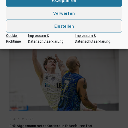
Akzeptieren
teilen
Verwerfen
Ähnliche Beiträge
Einstellen
Cookie-
Impressum &
Impressum &
Richtlinie
Datenschutzerklärung
Datenschutzerklärung
3. August 2026
Erik Niggemann setzt Karriere in Ibbenbüren fort