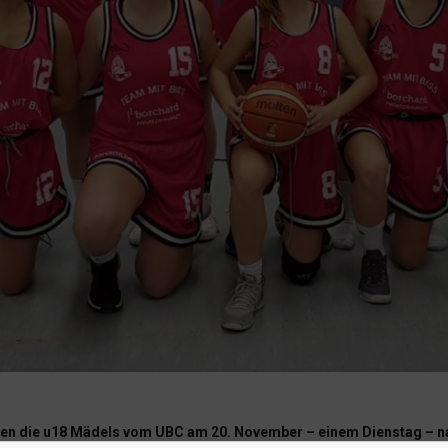
 die u18 Mädels vom UBC am 20. November – einem Dienstag – nac