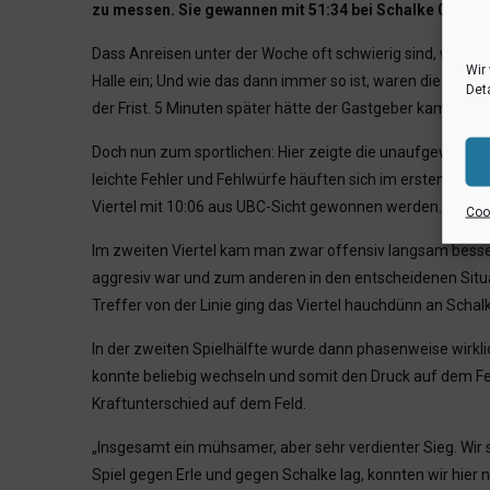
zu messen. Sie gewannen mit 51:34 bei Schalke 04.
Dass Anreisen unter der Woche oft schwierig sind, wurde a
Wir
Halle ein; Und wie das dann immer so ist, waren die Triko
Deta
der Frist. 5 Minuten später hätte der Gastgeber kampflo
Doch nun zum sportlichen: Hier zeigte die unaufgewärmte 
leichte Fehler und Fehlwürfe häuften sich im ersten Spiel
Viertel mit 10:06 aus UBC-Sicht gewonnen werden.
Cook
Im zweiten Viertel kam man zwar offensiv langsam besser i
aggresiv war und zum anderen in den entscheidenen Situati
Treffer von der Linie ging das Viertel hauchdünn an Schalk
In der zweiten Spielhälfte wurde dann phasenweise wirklich
konnte beliebig wechseln und somit den Druck auf dem F
Kraftunterschied auf dem Feld.
„Insgesamt ein mühsamer, aber sehr verdienter Sieg. Wi
Spiel gegen Erle und gegen Schalke lag, konnten wir hier 