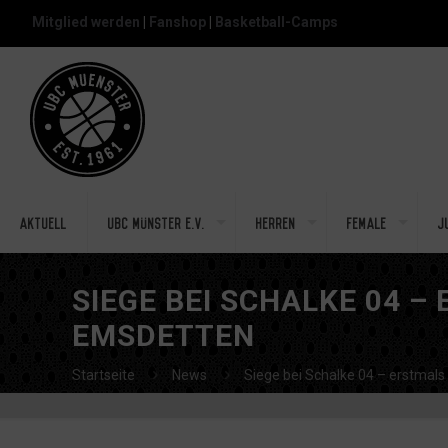
Mitglied werden
|
Fanshop
|
Basketball-Camps
Aktuell
UBC Münster e.V.
Herren
Female
J
SIEGE BEI SCHALKE 04 –
EMSDETTEN
Startseite
News
Siege bei Schalke 04 – erstmals