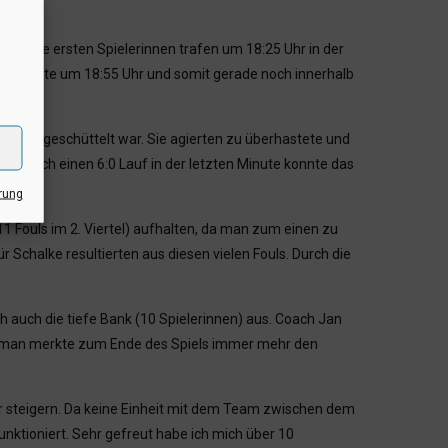
Uhr, die ersten Spielerinnen trafen um 18:25 Uhr in der
iel startete um 18:55 Uhr und somit gerade noch innerhalb
icht abgeschüttelt war. Sie agierten zu überhastete und
nur durch einen 6:0 Lauf in der letzten Minute konnte das
rung
11 Fouls im 2. Viertel) aufhalten, da man zum einen zu
 Schalke resultierten aus diesen vielen Fouls. Durch die
ich auch die tiefe Bank (10 Spielerinnen) aus. Coach Jan
nd man merkte zum Ende des Spiels immer mehr den
r steigern. Da keine Einheit mit dem Team zwischen dem
unktioniert. Sehr gefreut habe ich mich über 10