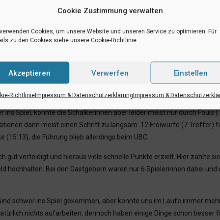
Cookie Zustimmung verwalten
uch dieses Mal wieder unter Beweis gestellt: Spielbeginn war um 18:30 
 verwenden Cookies, um unsere Website und unseren Service zu optimieren. Für
ts natürlich im letzten fehlenden Auto. Lange Rede, kurzer Sinn: Das Sp
ils zu den Cookies siehe unsere Cookie-Richtlinie.
s gewonnen gehabt.
Truppe aus Münster, dass die Hektik der Anreise zu Spielbeginn noch n
Akzeptieren
Verwerfen
Einstellen
abschnitt. Der erste Korb der Münsteranerinnen fiel nach 4 Minuten und 
ie-Richtlinie
Impressum & Datenschutzerklärung
Impressum & Datenschutzerklä
ns Spiel, konnte die Schalkerinnen aber leider meist nur durch Fouls (
onen dann meist einen Schritt zu langsam. 12 Freiwürfe (7 Treffer) für
e (15:13), die Führung blieb allerdings beim UBC.
 gut verteidigt und hieraus viele schnelle Punkte erzielt. Hier zahlte s
eld hochhalten. Bei den Gastgebern waren nur 6 Spielerinnen dabei u
r sind schwer ins Spiel gekommen, aber konnte uns im Laufe immer meh
natürlich nichts aufarbeiten, dennoch haben einige Dinge schon besser f