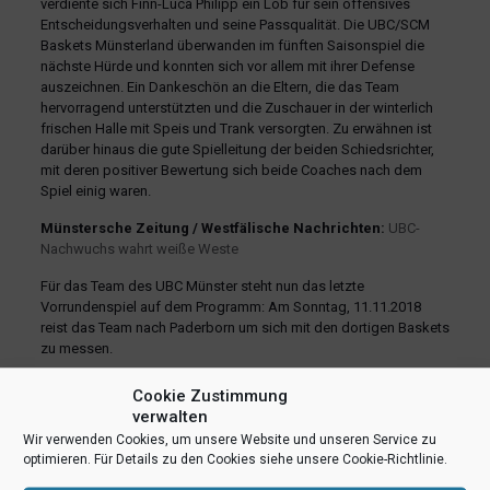
verdiente sich Finn-Luca Philipp ein Lob für sein offensives
Entscheidungsverhalten und seine Passqualität. Die UBC/SCM
Baskets Münsterland überwanden im fünften Saisonspiel die
nächste Hürde und konnten sich vor allem mit ihrer Defense
auszeichnen. Ein Dankeschön an die Eltern, die das Team
hervorragend unterstützten und die Zuschauer in der winterlich
frischen Halle mit Speis und Trank versorgten. Zu erwähnen ist
darüber hinaus die gute Spielleitung der beiden Schiedsrichter,
mit deren positiver Bewertung sich beide Coaches nach dem
Spiel einig waren.
Münstersche Zeitung / Westfälische Nachrichten:
UBC-
Nachwuchs wahrt weiße Weste
Für das Team des UBC Münster steht nun das letzte
Vorrundenspiel auf dem Programm: Am Sonntag, 11.11.2018
reist das Team nach Paderborn um sich mit den dortigen Baskets
zu messen.
Cookie Zustimmung
verwalten
Wir verwenden Cookies, um unsere Website und unseren Service zu
optimieren. Für Details zu den Cookies siehe unsere Cookie-Richtlinie.
teilen
teilen
E-Mail