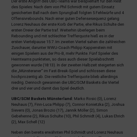
Der erste Angriff des UBC-Teams war beispielhaft für den Rest
des Spieles: Nach dem von Phil Schmidt mit gutem Einsatz
gesicherten Ball nach dem Sprungball folgten 5 Fehlwürfe und 4
Offensivrebounds. Nach einer guten Defensesequenz gelang
Lorenz Neuhaus der erste Korb der Partie, ehe Rikus Schulte den
ersten Dreier der Partie traf. Weiterhin überlegen beim
Rebounding und mit schlechter Trefferquote hieß es in der
ersten Viertelpause 15:7. Im zweiten Viertel sahen die zahlreichen
Zuschauer, darunter WWU-Coach Philipp Kappenstein mit
einigen Spielern aus der Pro-B, mehr Punkte. Fünf Spieler des
Heimteams punkteten, so dass auch dieser Spielabschnitt
gewonnen wurde (18:13). In der zweiten Halbzeit steigerten sich
die „Münsteraner“ im Fast-Break-Spiel und schlossen diese
hochprozentig ab. Die restliche Trefferquote blieb allerdings
niedrig. Dennoch gewannen die UBC/SCM Baskets die Viertel
drei und vier und damit das Spiel deutlich.
UBC/SCM Baskets Münsterland:
Marko Rosic (0), Lorenz
Neuhaus (7), Finn-Luca Philipp (7), Connor Konietzka (2), Joshua
Sievers (0), Jonas Brozio (17), Jannik Möller (2), Simon
Gebehenne (2), Rikus Schulte (10), Phil Schmidt (4), Lukas Ehrich
(2), Max Schell (12)
Neben den bereits erwähnten Phil Schmidt und Lorenz Neuhaus