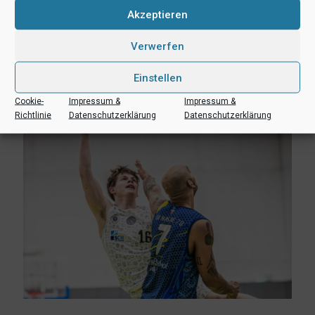
RSS-feed
teilen
teilen
Akzeptieren
teilen
Verwerfen
Einstellen
Ähnliche Beiträge
Cookie-
Impressum &
Impressum &
Richtlinie
Datenschutzerklärung
Datenschutzerklärung