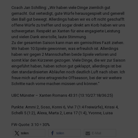
Coach Jan Schilling: „Wir haben viele Dinge ziemlich gut
gemacht. Gut verteidigt, gute Würfe herausgespielt und generell
den Ball gut bewegt. Allerdings haben wir es oft nicht geschafft
offene Würfe zu treffen und sogar direkt am Korb haben wir uns
schwergetan. Respekt an Xanten für eine engagierte Leistung
und vielen Dank eine tolle, laute Stimmung.
Zu der gesamten Saison kann man ein gemischtes Fazit ziehen.
Wir haben 10 Spiele gewonnen, was erfreulich ist. Allerdings
haben wir gegen 2 Mannschaften beide Spiele verloren und
somit klar den Kürzeren gezogen. Viele Dinge, die wir zur Saison
eingeführt haben, haben schon gut geklappt, allerdings ist bei
den standardisierten Abläufen noch deutlich Luft nach oben. Ich
freue mich auf eine ertragreiche Offseason, bei der wir weitere
Schritte nach vorne machen müssen und können.“
UBC Münster – Xanten Romans 43:31 (13:10/27:18/36:25)
Punkte: Ammi 2, Soso, Konni 6, Vivi 7 (1:4 Freiwürfe), Krissi 4,
Schelli 5 (1:2), Alexa, Marta 2, Lena 17 (1:4), Yvonne, Luisa
FW-Quote: 3:10 = 30%
teilen
teilen
E-Mail