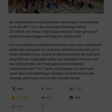
Am vergangenen Samstag startete nach langer Sommerpause
auch die UBC 14-2 in die neue Jugendoberliga Saison
2017/2018. Für Trainer Jörg Knappe und sein Team ging es im
ersten Heimspiel gegen die Baskets Lüdenscheid.
Die im gesamten Spielverlauf führenden Gäste aus Lüdenscheid
ließen den Gastgeber nur im letzten Viertel für kurze Zeit auf 10
Punkte herankommen, wobei für die Münsteraner der Korb über
lange Zeit wie zugenagelt schien und viele gute Chancen nicht
zum Erfolg führten. Am Ende gewannen die Baskets
Lüdenscheid mit 71:55. Trainer Jörg Knappe und sein Team
waren aber trotz Niederlage zufrieden mit ihrem Start in die
Oberliga, und freuen sich auf die nächsten Spiele.
teilen
teilen
E-Mail
RSS-feed
teilen
teilen
teilen