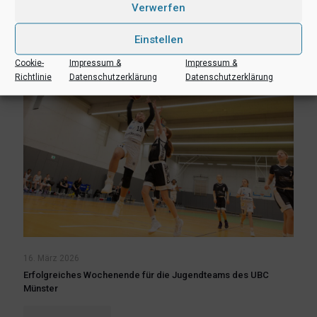
Mehr lesen
Verwerfen
Einstellen
Cookie-
Impressum &
Impressum &
Richtlinie
Datenschutzerklärung
Datenschutzerklärung
16. März 2026
Erfolgreiches Wochenende für die Jugendteams des UBC
Münster