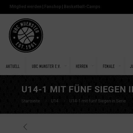
Mitglied werden
|
Fanshop
|
Basketball-Camps
Aktuell
UBC Münster e.V.
Herren
Female
J
U14-1 MIT FÜNF SIEGEN I
Startseite
U14
U14-1 mit fünf Siegen in Serie