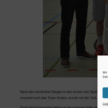
Wir
Deta
Nach den deutlichen Siegen in den ersten vier Spielen wa
mussten sich das Team finden, wurde mit der Zeit aber ko
Cook
Doch die Dortmunder ließen in der eigenen Halle nicht na