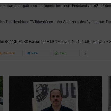
elt zusammen, gab alles und konnte bei einem Endstand von 62 : 72 den
n Tabellendritten TV Ibbenbüren in der Sporthalle des Gymnasium Pa
ler BC 113 : 30, BG Harkortsee – UBC Münster 46 : 124, UBC Münster –
RSS-feed
teilen
teilen