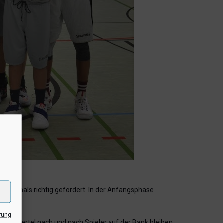
 erstmals richtig gefordert. In der Anfangsphase
rung
rten Viertel nach und nach Spieler auf der Bank bleiben