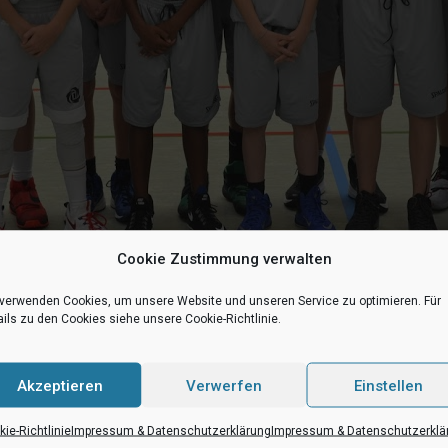
Cookie Zustimmung verwalten
 verwenden Cookies, um unsere Website und unseren Service zu optimieren. Für
ils zu den Cookies siehe unsere Cookie-Richtlinie.
ren die Jungs unter Trainer Andrej König gegen den TVE Dortmund Barop
Akzeptieren
Verwerfen
Einstellen
nstanter.
ie-Richtlinie
Impressum & Datenschutzerklärung
Impressum & Datenschutzerklä
ch und blieben immer dran. Durch die hohe Foulbelastung mussten im vie