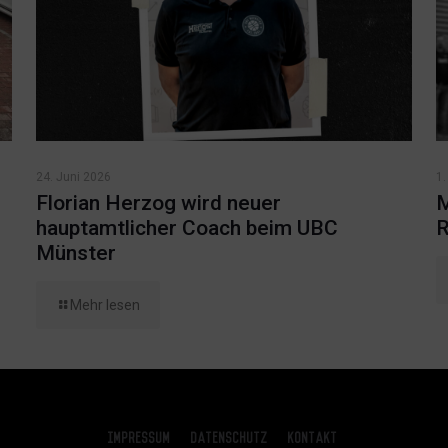
24. Juni 2026
1.
d
Florian Herzog wird neuer
M
hauptamtlicher Coach beim UBC
R
Münster
Mehr lesen
Impressum
Datenschutz
Kontakt