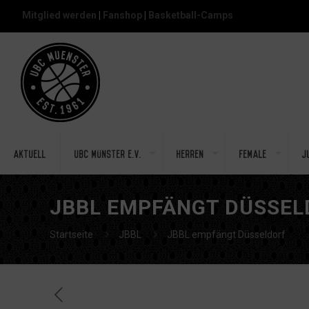
Mitglied werden
|
Fanshop
|
Basketball-Camps
Aktuell
UBC Münster e.V.
Herren
Female
J
JBBL EMPFÄNGT DÜSSEL
Startseite
JBBL
JBBL empfängt Düsseldorf