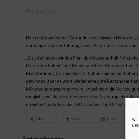
9. März 2016
Nach enttäuschender Vorrunde in der Division Nordwest, i
derzeitige Tabellenführung, so die Bilanz des Teams von 
„Bis jetzt haben wir den Plan, den Klassenerhalt frühzeiti
Rückrunde haben”, hält Headcoach Peer Reckinger fest. D
Münsteraner. „Die Düsseldorfer haben spielen auf hohem N
gewinnen, aber es wäre wieder eine gute Bestandsaufnahme
Münster herausspringen wird, entscheidet die Verteidigung
möglich sein, da alle auf einem guten Niveau spielen. Wi
erreichen”, erläutern die UBC-Coaches. Tip-Off ist am S
teilen
teilen
E-Mail
Wir
Deta