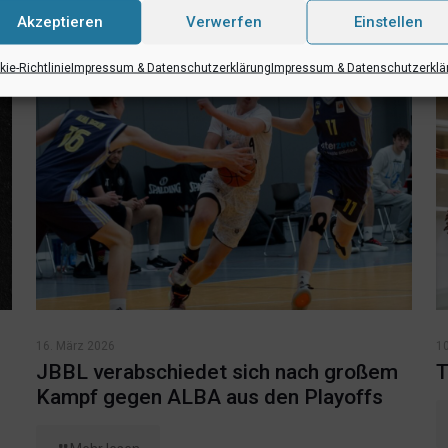
Akzeptieren
Verwerfen
Einstellen
ie-Richtlinie
Impressum & Datenschutzerklärung
Impressum & Datenschutzerklä
16. März 2026
1
JBBL verabschiedet sich nach großem
T
Kampf gegen ALBA aus den Playoffs