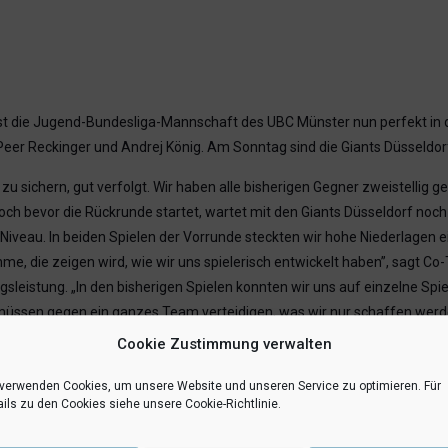
st die Jugend-Bundesliga-Mannschaft des UBC Münster nun perfekt in die 
Peer Reckinger und Andrej König. Am Sonntag sind die Giants Düsseldorf
g zu sichern, gut verfolgt. Wir haben alle bisherigen Gegner zweistellig 
och bevor die Rückrunde startet, wartet mit den Giants Düsseldorf no
iveau. In beiden Spielen der Vorrunde steckten wir hohe Niederlagen e
, die zeigen wird, wie wir uns spielerisch entwickelt haben”, sagt Co-
sleistung. „In den bisherigen Spielen konnten wir uns auf einzelne Spi
r müssen gegen ein ganzes Team verteidigen, was wir nur schaffen werde
onntag (13. März um 12 Uhr im Pascal-Gymnasium)
Cookie Zustimmung verwalten
RSS-feed
teilen
teilen
 verwenden Cookies, um unsere Website und unseren Service zu optimieren. Für
ils zu den Cookies siehe unsere Cookie-Richtlinie.