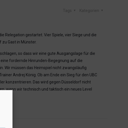
Tags
Kategorien
Relegation gestartet. Vier Spiele, vier Siege und die
 zu Gast in Münster.
geschlagen, so dass wir eine gute Ausgangslage für die
ch eine fordernde Hinrunden-Begegnung auf die
in. Wir müssen das Heimspiel nicht zwangsläufig
Trainer Andrej König. Ob am Ende ein Sieg für den UBC
eler konzentrieren. Das wird gegen Düsseldorf nicht
n, wenn wir technisch und taktisch ein neues Level