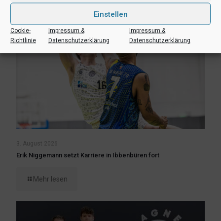
Einstellen
Cookie-
Impressum &
Impressum &
Richtlinie
Datenschutzerklärung
Datenschutzerklärung
3. August 2026
Erik Niggemann setzt Karriere in Ibbenbüren fort
Mehr lesen