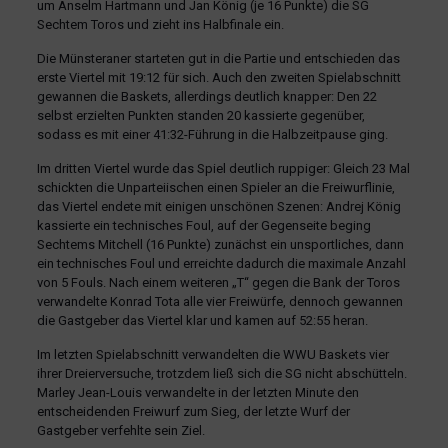
um Anselm Hartmann und Jan König (je 16 Punkte) die SG
Sechtem Toros und zieht ins Halbfinale ein.
Die Münsteraner starteten gut in die Partie und entschieden das
erste Viertel mit 19:12 für sich. Auch den zweiten Spielabschnitt
gewannen die Baskets, allerdings deutlich knapper: Den 22
selbst erzielten Punkten standen 20 kassierte gegenüber,
sodass es mit einer 41:32-Führung in die Halbzeitpause ging.
Im dritten Viertel wurde das Spiel deutlich ruppiger: Gleich 23 Mal
schickten die Unparteiischen einen Spieler an die Freiwurflinie,
das Viertel endete mit einigen unschönen Szenen: Andrej König
kassierte ein technisches Foul, auf der Gegenseite beging
Sechtems Mitchell (16 Punkte) zunächst ein unsportliches, dann
ein technisches Foul und erreichte dadurch die maximale Anzahl
von 5 Fouls. Nach einem weiteren „T“ gegen die Bank der Toros
verwandelte Konrad Tota alle vier Freiwürfe, dennoch gewannen
die Gastgeber das Viertel klar und kamen auf 52:55 heran.
Im letzten Spielabschnitt verwandelten die WWU Baskets vier
ihrer Dreierversuche, trotzdem ließ sich die SG nicht abschütteln.
Marley Jean-Louis verwandelte in der letzten Minute den
entscheidenden Freiwurf zum Sieg, der letzte Wurf der
Gastgeber verfehlte sein Ziel.