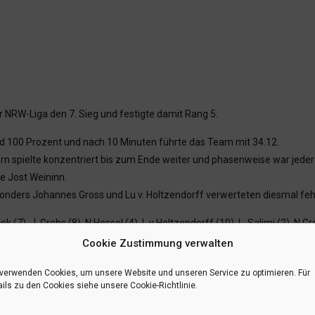
er NRW-Liga den 7. Sieg und festigte damit Rang 5.
rnd 100 Prozent und nach 10 Minuten führte das Team mit 34:12.
rn spielte konzentriert bis zum Ende weiter und phasenweise war jeder
e Jost Weininn.
onders Johannes Gross und Lu v. Holtzendorff verwerteten diesmal fehl
k (7), J. Grohs (8), N.Hessel (4), L.v Holtzendorff (10), L. Salimi (2), N.G
Cookie Zustimmung verwalten
 verwenden Cookies, um unsere Website und unseren Service zu optimieren. Für
RSS-feed
teilen
teilen
ils zu den Cookies siehe unsere Cookie-Richtlinie.