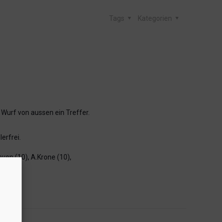
Tags
Kategorien
 Wurf von aussen ein Treffer.
erfrei.
reven (10), A.Krone (10),