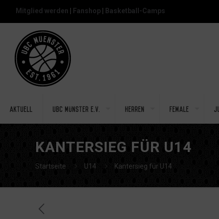
Mitglied werden
|
Fanshop
|
Basketball-Camps
Aktuell
UBC Münster e.V.
Herren
Female
J
KANTERSIEG FÜR U14
Startseite
U14
Kantersieg für U14