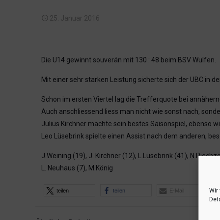
25. Januar 2016
Die U14 gewinnt souverän mit 130 : 48 beim BSV Wulfen.
Mit einer sehr starken Leistung sicherte sich der UBC in d
Schon im ersten Viertel lag die Trefferquote bei annähe
Auch anschliessend liess man nicht wie sonst nach, sonde
Julius Kirchner machte sein bestes Saisonspiel, ebenso wi
Leo Lüsebrink spielte einen Assist nach dem anderen, bes
J.Weining (19), J. Kirchner (12), L.Lüsebrink (41), N.Piechzce
L. Neuhaus (7), M.König
Wir
teilen
teilen
E-Mail
Deta