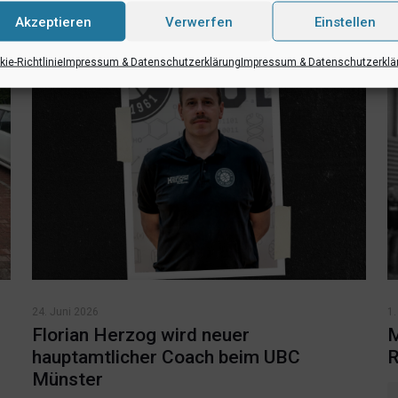
Akzeptieren
Verwerfen
Einstellen
ie-Richtlinie
Impressum & Datenschutzerklärung
Impressum & Datenschutzerklä
24. Juni 2026
1.
d
Florian Herzog wird neuer
M
hauptamtlicher Coach beim UBC
R
Münster