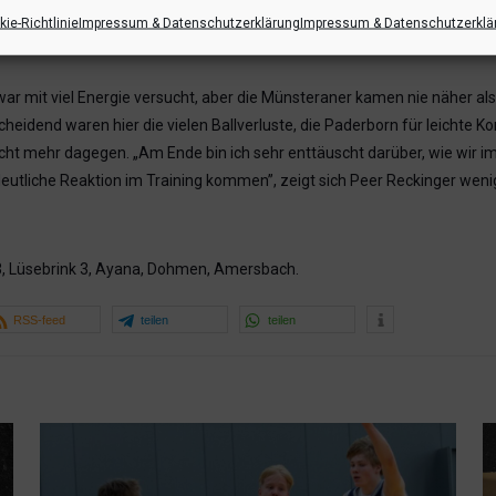
en. Aufgrund sehr schwacher Trefferquote stand am Ende des ersten Vi
ie-Richtlinie
Impressum & Datenschutzerklärung
Impressum & Datenschutzerklä
el erhöhte sich die Trefferquote leicht, doch auch defensiv verloren d
ar mit viel Energie versucht, aber die Münsteraner kamen nie näher al
eidend waren hier die vielen Ballverluste, die Paderborn für leichte Kor
icht mehr dagegen. „Am Ende bin ich sehr enttäuscht darüber, wie wir im
deutliche Reaktion im Training kommen”, zeigt sich Peer Reckinger weni
 3, Lüsebrink 3, Ayana, Dohmen, Amersbach.
RSS-feed
teilen
teilen