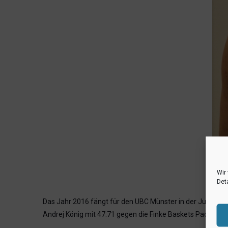
Wir
Deta
Das Jahr 2016 fängt für den UBC Münster in der Jugendba
Andrej König mit 47:71 gegen die Finke Baskets Paderborn