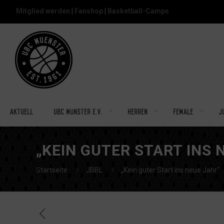
Mitglied werden
|
Fanshop
|
Basketball-Camps
Aktuell
UBC Münster e.V.
Herren
Female
J
„KEIN GUTER START INS 
Startseite
JBBL
„Kein guter Start ins neue Jahr“