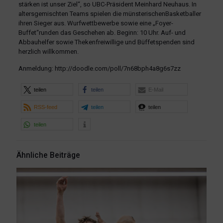
stärken ist unser Ziel“, so UBC-Präsident Meinhard Neuhaus. In
altersgemischten Teams spielen die münsterischenBasketballer
ihren Sieger aus. Wurfwettbewerbe sowie eine „Foyer-
Buffet“runden das Geschehen ab. Beginn: 10 Uhr. Auf- und
Abbauhelfer sowie Thekenfreiwillige und Büffetspenden sind
herzlich willkommen.
Anmeldung: http://doodle.com/poll/7n68bph4a8g6s7zz
teilen
teilen
E-Mail
RSS-feed
teilen
teilen
teilen
Ähnliche Beiträge