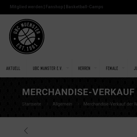
Mitglied werden
|
Fanshop
|
Basketball-Camps
Aktuell
UBC Münster e.V.
Herren
Female
J
MERCHANDISE-VERKAUF
Startseite
Allgemein
Merchandise-Verkauf der 