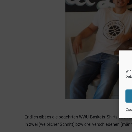
Wir
Deta
Cook
Endlich gibt es die begehrten WWU-Baskets-Shirts zu kau
In zwei (weiblicher Schnitt) bzw drei verschiedenen (männli