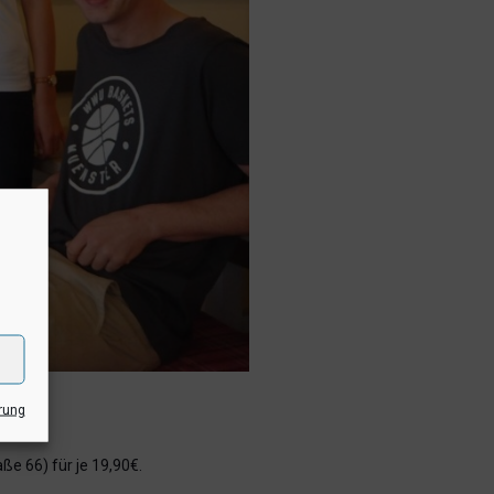
rung
ße 66) für je 19,90€.