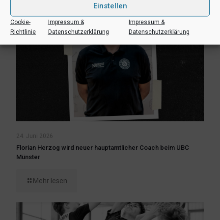
Einstellen
Cookie-
Impressum &
Impressum &
Richtlinie
Datenschutzerklärung
Datenschutzerklärung
24. Juni 2026
Florian Herzog wird neuer hauptamtlicher Coach beim UBC
Münster
Mehr lesen