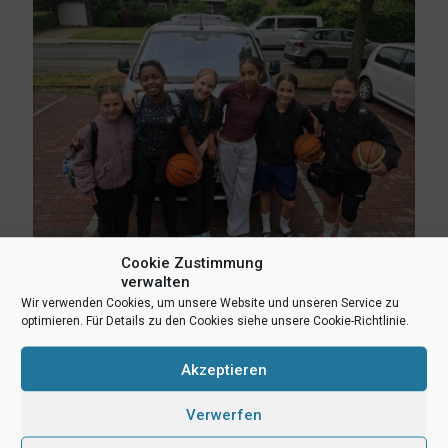
Cookie Zustimmung
6. Juli 2026
verwalten
Regionalstützpunkttraining in Bielefeld – Mädchen und Jungen
Wir verwenden Cookies, um unsere Website und unseren Service zu
der Jahrgänge 2014/2015
optimieren. Für Details zu den Cookies siehe unsere Cookie-Richtlinie.
Mehr lesen
Akzeptieren
Verwerfen