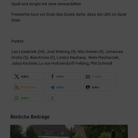
Spiel und sorgte mit zwei verwandelten
Freiwürfen kurz vor Ende des Spiels dafür, dass der UBC im Spiel
blieb.
Punkte:
Leo Lüsebrink (34), Jost Weining (9), Nils Greven (9), Johannes
Grohs (5), Alex Krone (2), Lorenz Neuhaus, Niels Piechaczek,
Julius Kirchner, Lu von Holtzendorff-Fehling, Phil Schmidt
teilen
teilen
E-Mail
RSS-feed
teilen
teilen
teilen
Ähnliche Beiträge