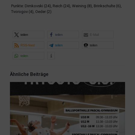
Punkte: Dimkovski (24), Reich (24), Weining (8), Brinkschulte (6),
Tvorogov (4), Oeder (2)
teilen
teilen
E-Mail
RSS-feed
teilen
teilen
teilen
Ähnliche Beiträge