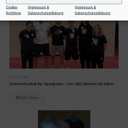
Cookie-
Impressum &
Impressum &
Richtlinie
Datenschutzerklärung
Datenschutzerklärung
3. Juni 2026
Sommerfestival der Sportpaten – Der UBC Münster mit dabei
Mehr lesen