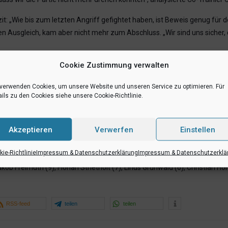
zit: „Wie bis zum letzten Angriff gefightet haben, ist Beweis genug für
n Ausgleich, kam aber nicht mehr zum Abschluss. „Wir sind uns sicher,
Cookie Zustimmung verwalten
 verwenden Cookies, um unsere Website und unseren Service zu optimieren. Für
ils zu den Cookies siehe unsere Cookie-Richtlinie.
Akzeptieren
Verwerfen
Einstellen
ie-Richtlinie
Impressum & Datenschutzerklärung
Impressum & Datenschutzerklä
kob Freimuth (9), Florian Strietholt (7), Linus Grunwald (6), Christian H
RSS-feed
teilen
teilen