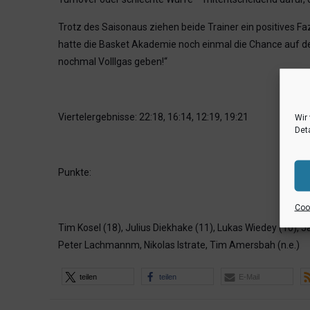
Trotz des Saisonaus ziehen beide Trainer ein positives Fa
hatte die Basket Akademie noch einmal die Chance auf de
nochmal Volllgas geben!“
Viertelergebnisse: 22:18, 16:14, 12:19, 19:21
Wir
Deta
Punkte:
Cook
Tim Kosel (18), Julius Diekhake (11), Lukas Wiedey (10), Ja
Peter Lachmannm, Nikolas Istrate, Tim Amersbah (n.e.)
teilen
teilen
E-Mail