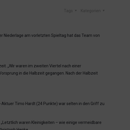
Tags
Kategorien
r Niederlage am vorletzten Spieltag hat das Team von
t. „Wir waren im zweiten Viertel nach einer
rsprung in die Halbzeit gegangen. Nach der Halbzeit
n-Aktuer Timo Hardt (24 Punkte) war selten in den Griff zu
„Letztlich waren Kleinigkeiten – wie einige vermeidbare
Christoph Henke.