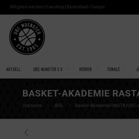
Mitglied werden
|
Fanshop
|
Basketball-Camps
Aktuell
UBC Münster e.V.
Herren
Female
J
BASKET-AKADEMIE RAST
Startseite
JBBL
Basket-Akademie RASTA/UBC ver