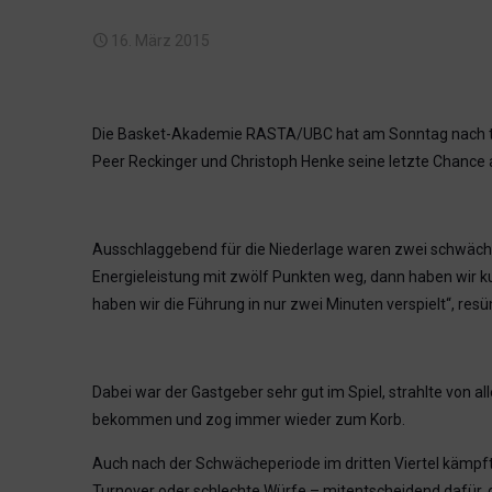
16. März 2015
Die Basket-Akademie RASTA/UBC hat am Sonntag nach toll
Peer Reckinger und Christoph Henke seine letzte Chance a
Ausschlaggebend für die Niederlage waren zwei schwächer
Energieleistung mit zwölf Punkten weg, dann haben wir 
haben wir die Führung in nur zwei Minuten verspielt“, resü
Dabei war der Gastgeber sehr gut im Spiel, strahlte von al
bekommen und zog immer wieder zum Korb.
Auch nach der Schwächeperiode im dritten Viertel kämpfte 
Turnover oder schlechte Würfe – mitentscheidend dafür, da