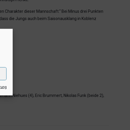
 den Charakter dieser Mannschaft.“ Bei Minus drei Punkten
 dass die Jungs auch beim Saisonausklang in Koblenz
rung
oltmann Niehues (4), Eric Brummert, Nikolas Funk (beide 2),