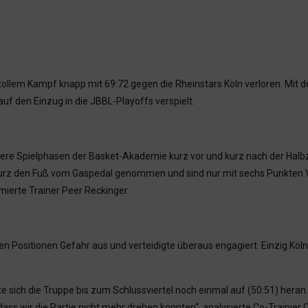
em Kampf knapp mit 69:72 gegen die Rheinstars Köln verloren. Mit de
uf den Einzug in die JBBL-Playoffs verspielt.
e Spielphasen der Basket-Akademie kurz vor und kurz nach der Halbzei
kurz den Fuß vom Gaspedal genommen und sind nur mit sechs Punkten Vo
mierte Trainer Peer Reckinger.
len Positionen Gefahr aus und verteidigte überaus engagiert. Einzig Köl
sich die Truppe bis zum Schlussviertel noch einmal auf (50:51) heran. 
ss wir die Partie nicht mehr drehen konnten“, analysierte Co-Trainier 