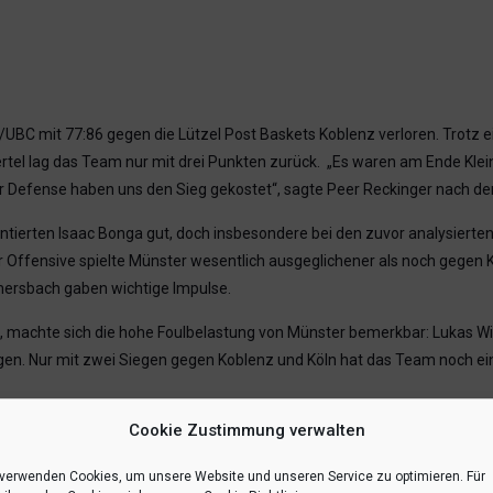
C mit 77:86 gegen die Lützel Post Baskets Koblenz verloren. Trotz e
rtel lag das Team nur mit drei Punkten zurück. „Es waren am Ende Klei
er Defense haben uns den Sieg gekostet“, sagte Peer Reckinger nach de
entierten Isaac Bonga gut, doch insbesondere bei den zuvor analysier
r Offensive spielte Münster wesentlich ausgeglichener als noch gegen K
Amersbach gaben wichtige Impulse.
, machte sich die hohe Foulbelastung von Münster bemerkbar: Lukas Wie
idigen. Nur mit zwei Siegen gegen Koblenz und Köln hat das Team noch ei
Cookie Zustimmung verwalten
 (11), Christian Holtmann Niehaus (10), Julius Diekhake, Florian Strieth
 verwenden Cookies, um unsere Website und unseren Service zu optimieren. Für