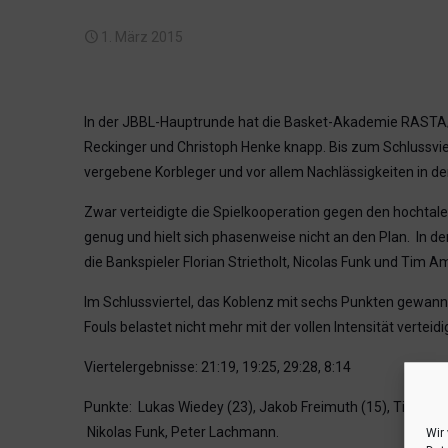
1. März 2015
In der JBBL-Hauptrunde hat die Basket-Akademie RASTA/UB
Reckinger und Christoph Henke knapp.
Bis zum Schlussvie
vergebene Korbleger und vor allem Nachlässigkeiten in d
Zwar verteidigte die Spielkooperation gegen den hochtal
genug und hielt sich phasenweise nicht an den Plan. In de
die Bankspieler Florian Strietholt, Nicolas Funk und Tim 
Im Schlussviertel, das Koblenz mit sechs Punkten gewann
Fouls belastet nicht mehr mit der vollen Intensität verte
Viertelergebnisse: 21:19, 19:25, 29:28, 8:14
Punkte: Lukas Wiedey (23), Jakob Freimuth (15), Tim Kosel
Nikolas Funk, Peter Lachmann.
Wir