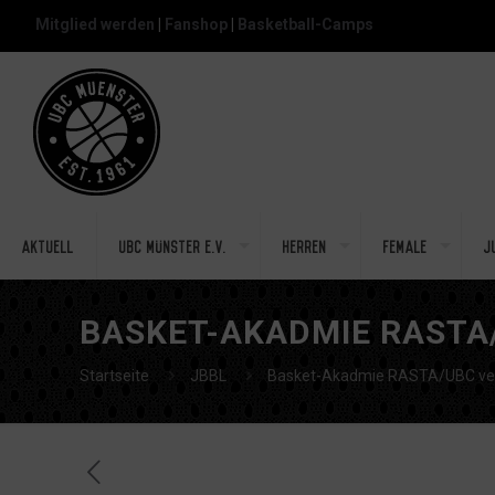
Mitglied werden
|
Fanshop
|
Basketball-Camps
Aktuell
UBC Münster e.V.
Herren
Female
J
BASKET-AKADMIE RASTA
Startseite
JBBL
Basket-Akadmie RASTA/UBC verl