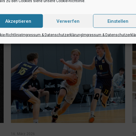
ils zu den Cookies siehe unsere Cookie-Richtlinie.
RSS-feed
teilen
teilen
Akzeptieren
Verwerfen
Einstellen
ie-Richtlinie
Impressum & Datenschutzerklärung
Impressum & Datenschutzerklä
16. März 2026
1