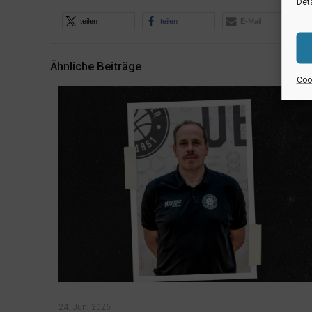
Deta
teilen
teilen
E-Mail
Ähnliche Beiträge
Cook
24. Juni 2026