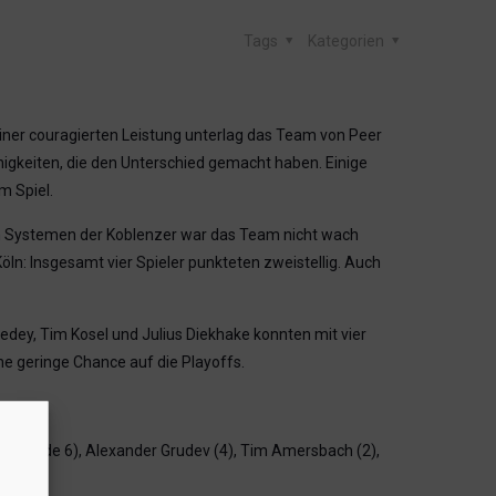
Tags
Kategorien
iner couragierten Leistung unterlag das Team von Peer
nigkeiten, die den Unterschied gemacht haben. Einige
m Spiel.
ten Systemen der Koblenzer war das Team nicht wach
öln: Insgesamt vier Spieler punkteten zweistellig. Auch
dey, Tim Kosel und Julius Diekhake konnten mit vier
ne geringe Chance auf die Playoffs.
olt (beide 6), Alexander Grudev (4), Tim Amersbach (2),