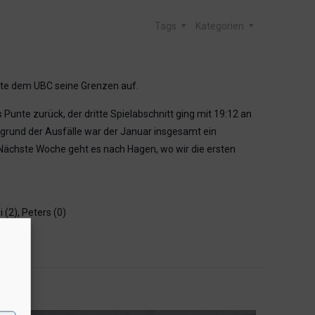
Tags
Kategorien
ste dem UBC seine Grenzen auf.
Punte zurück, der dritte Spielabschnitt ging mit 19:12 an
ufgrund der Ausfälle war der Januar insgesamt ein
Nächste Woche geht es nach Hagen, wo wir die ersten
 (2), Peters (0)