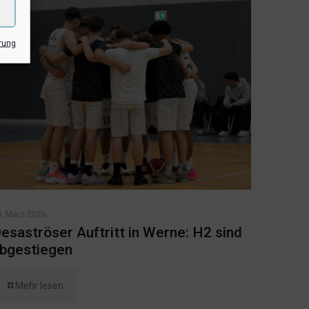
rung
4. März 2026
esaströser Auftritt in Werne: H2 sind
bgestiegen
Mehr lesen