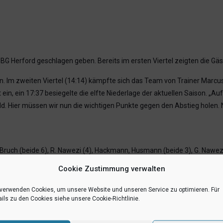
G Herford geschlagen geben. Bereits im ersten Viertel zeigten die Gä
n. Im zweiten Viertel (14:14) kämpfte sich das Team von Trainer Marcus 
ein, ein 17:37 besiegelte die elfte Niederlage der aktuellen Saison. „A
. Hier müssen wir nun die wichtigen Punkte gegen den Abstieg holen. 
, Bruch (beide 6), R. Nawezi (4), Hackmann, Husmann (beide 3), G. Nawezi
Cookie Zustimmung verwalten
RSS-feed
teilen
teilen
 verwenden Cookies, um unsere Website und unseren Service zu optimieren. Für
ils zu den Cookies siehe unsere Cookie-Richtlinie.