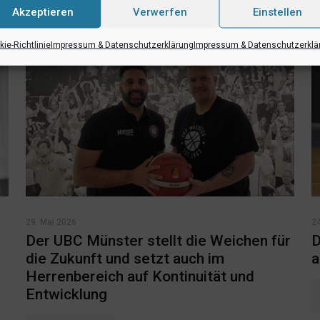
Akzeptieren
Verwerfen
Einstellen
ie-Richtlinie
Impressum & Datenschutzerklärung
Impressum & Datenschutzerklä
29. Mai 2026
2
Der UBC Münster stellt die Weichen für
D
die Zukunft und setzt auch im
a
Herrenbereich auf Kontinuität und
Entwicklung