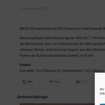
2. Februar 2015
Mit 61:99 musste sich die UBC Reserve am Samstag der BB
Nach unzähligen Ballverlusten lag der UBC mit 11:34 hinte
die Münsteraner. Kurz vor Schluss brach der UBC komplett 
schwerer Monat. Jetzt kommen Gegner aus dem Mittelfeld
Punkte der Rückrunde einfahren wollen“, so Punte.
Punkte:
Schrudde (16), F. Blome (13), Steltenkötter (10), D. Blome
teilen
teilen
E-Mail
Wir
Deta
Ähnliche Beiträge