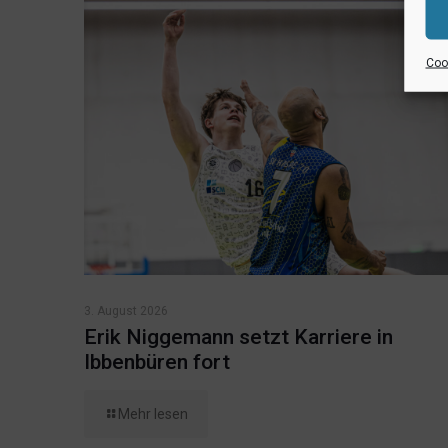
Cook
3. August 2026
Erik Niggemann setzt Karriere in
Ibbenbüren fort
Mehr lesen