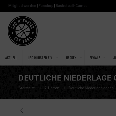
Mitglied werden
|
Fanshop
|
Basketball-Camps
Aktuell
UBC Münster e.V.
Herren
Female
J
DEUTLICHE NIEDERLAGE
Startseite
2. Herren
Deutliche Niederlage gegen 