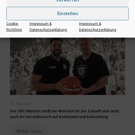
Einstellen
Cookie-
Impressum &
Impressum &
Richtlinie
Datenschutzerklärung
Datenschutzerklärung
29. Mai 2026
Der UBC Münster stellt die Weichen für die Zukunft und setzt
auch im Herrenbereich auf Kontinuität und Entwicklung
Mehr lesen