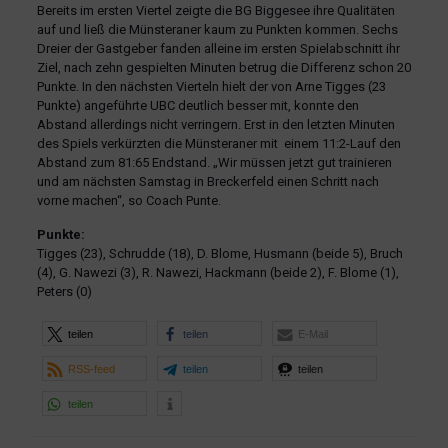
Bereits im ersten Viertel zeigte die BG Biggesee ihre Qualitäten
auf und ließ die Münsteraner kaum zu Punkten kommen. Sechs
Dreier der Gastgeber fanden alleine im ersten Spielabschnitt ihr
Ziel, nach zehn gespielten Minuten betrug die Differenz schon 20
Punkte. In den nächsten Vierteln hielt der von Arne Tigges (23
Punkte) angeführte UBC deutlich besser mit, konnte den
Abstand allerdings nicht verringern. Erst in den letzten Minuten
des Spiels verkürzten die Münsteraner mit einem 11:2-Lauf den
Abstand zum 81:65 Endstand. „Wir müssen jetzt gut trainieren
und am nächsten Samstag in Breckerfeld einen Schritt nach
vorne machen“, so Coach Punte.
Punkte:
Tigges (23), Schrudde (18), D. Blome, Husmann (beide 5), Bruch
(4), G. Nawezi (3), R. Nawezi, Hackmann (beide 2), F. Blome (1),
Peters (0)
teilen
teilen
E-Mail
RSS-feed
teilen
teilen
teilen