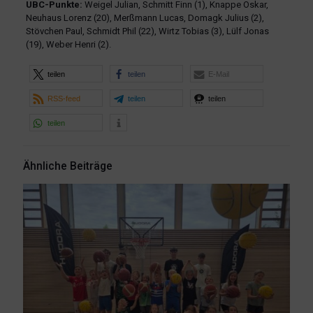
UBC-Punkte:
Weigel Julian, Schmitt Finn (1), Knappe Oskar,
Neuhaus Lorenz (20), Merßmann Lucas, Domagk Julius (2),
Stövchen Paul, Schmidt Phil (22), Wirtz Tobias (3), Lülf Jonas
(19), Weber Henri (2).
teilen
teilen
E-Mail
RSS-feed
teilen
teilen
teilen
Ähnliche Beiträge