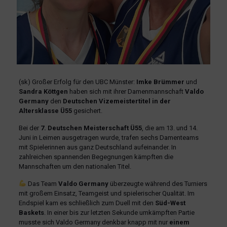
(sk) Großer Erfolg für den UBC Münster:
Imke Brümmer
und
Sandra Köttgen
haben sich mit ihrer Damenmannschaft
Valdo
Germany
den
Deutschen Vizemeistertitel in der
Altersklasse Ü55
gesichert.
Bei der
7. Deutschen Meisterschaft Ü55
, die am 13. und 14.
Juni in Leimen ausgetragen wurde, trafen sechs Damenteams
mit Spielerinnen aus ganz Deutschland aufeinander. In
zahlreichen spannenden Begegnungen kämpften die
Mannschaften um den nationalen Titel.
Das Team
Valdo Germany
überzeugte während des Turniers
mit großem Einsatz, Teamgeist und spielerischer Qualität. Im
Endspiel kam es schließlich zum Duell mit den
Süd-West
Baskets
. In einer bis zur letzten Sekunde umkämpften Partie
musste sich Valdo Germany denkbar knapp mit nur
einem