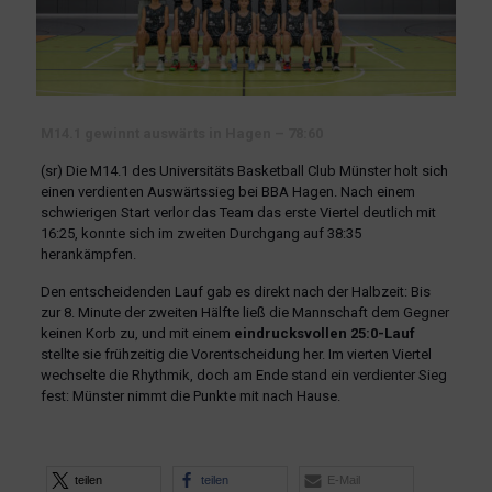
M14.1 gewinnt auswärts in Hagen – 78:60
(sr) Die M14.1 des Universitäts Basketball Club Münster holt sich
einen verdienten Auswärtssieg bei BBA Hagen. Nach einem
schwierigen Start verlor das Team das erste Viertel deutlich mit
16:25, konnte sich im zweiten Durchgang auf 38:35
herankämpfen.
Den entscheidenden Lauf gab es direkt nach der Halbzeit: Bis
zur 8. Minute der zweiten Hälfte ließ die Mannschaft dem Gegner
keinen Korb zu, und mit einem
eindrucksvollen 25:0-Lauf
stellte sie frühzeitig die Vorentscheidung her. Im vierten Viertel
wechselte die Rhythmik, doch am Ende stand ein verdienter Sieg
fest: Münster nimmt die Punkte mit nach Hause.
teilen
teilen
E-Mail