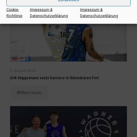
Cookie-
Impressum &
Impressum &
Richtlinie
Datenschutzerklärung
Datenschutzerklärung
3. August 2026
Erik Niggemann setzt Karriere in Ibbenbüren fort
Mehr lesen