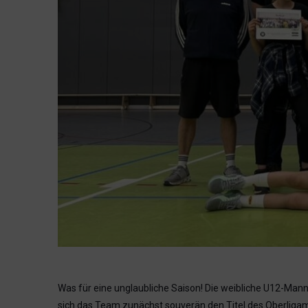
Was für eine unglaubliche Saison! Die weibliche U12-Manns
sich das Team zunächst souverän den Titel des Oberligam