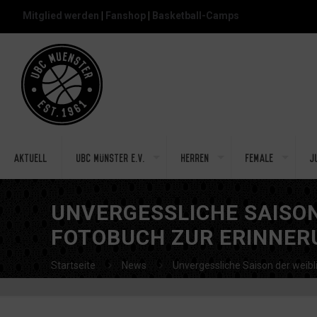
Mitglied werden
|
Fanshop
|
Basketball-Camps
Aktuell
UBC Münster e.V.
Herren
Female
J
UNVERGESSLICHE SAISON
FOTOBUCH ZUR ERINNER
Startseite
News
Unvergessliche Saison der weibl