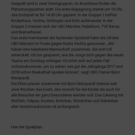
Gespielt wird in zwei Vierergruppen, im Anschluss finden die
Platzierungspartien statt. Die erste Begegnung startet um 10 Uhr,
das Endspiel ist für 14.50 Uhr geplant. In der Gruppe 1 treffen
Kinderhaus, Vechta, Göttingen und Köln aufeinander. In der
Gruppe 2 messen sich der UBC Münster, Paderborn, TVE Barop
und Bremerhaven.
Das erste Heimturnier der laufenden Spielzeit hatte die U8 des
UBC Münster im Finale gegen Rasta Vechta gewonnen. „Wir
haben eine talentierte Mannschaft zusammen, die sich toll
entwickelt. Ich bin gespannt, wie die Jungs sich gegen die neuen
Teams am Sonntag schlagen. Es lohnt sich auf jeden Fall
vorbeizukommen, um zu sehen, wie gut die Jahrgänge 2017 und
2018 schon Basketball spielen können“, sagt UBC-Trainer Björn
Marquardt.
Die Eltern planen zusammen mit Björn Marquardt intensiv seit
zwei Wochen das Event, das sowohl für die Kinder als auch für
alle Besucher ein ganz besonderes werden soll. Das Catering mit
Waffeln, Crêpes, Kuchen, Brötchen, Würstchen und Getränken
aller Geschmacksorten ist umfangreich.
Hier der Spielplan: