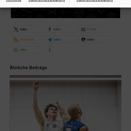
teilen
teilen
E-Mail
RSS-feed
teilen
teilen
teilen
Ähnliche Beiträge