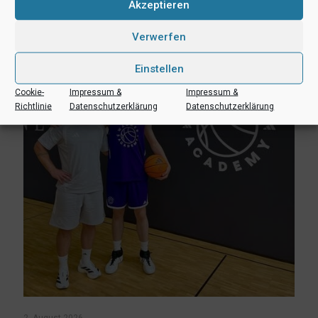
Erik Niggemann setzt Karriere in Ibbenbüren fort
Akzeptieren
Verwerfen
Mehr lesen
Einstellen
Cookie-
Impressum &
Impressum &
Richtlinie
Datenschutzerklärung
Datenschutzerklärung
2. August 2026