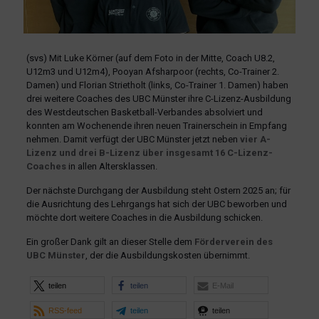
(svs) Mit Luke Körner (auf dem Foto in der Mitte, Coach U8.2,
U12m3 und U12m4), Pooyan Afsharpoor (rechts, Co-Trainer 2.
Damen) und Florian Strietholt (links, Co-Trainer 1. Damen) haben
drei weitere Coaches des UBC Münster ihre C-Lizenz-Ausbildung
des Westdeutschen Basketball-Verbandes absolviert und
konnten am Wochenende ihren neuen Trainerschein in Empfang
nehmen. Damit verfügt der UBC Münster jetzt neben
vier A-
Lizenz und drei B-Lizenz über insgesamt 16 C-Lizenz-
Coaches
in allen Altersklassen.
Der nächste Durchgang der Ausbildung steht Ostern 2025 an; für
die Ausrichtung des Lehrgangs hat sich der UBC beworben und
möchte dort weitere Coaches in die Ausbildung schicken.
Ein großer Dank gilt an dieser Stelle dem
Förderverein des
UBC Münster
, der die Ausbildungskosten übernimmt.
teilen
teilen
E-Mail
RSS-feed
teilen
teilen