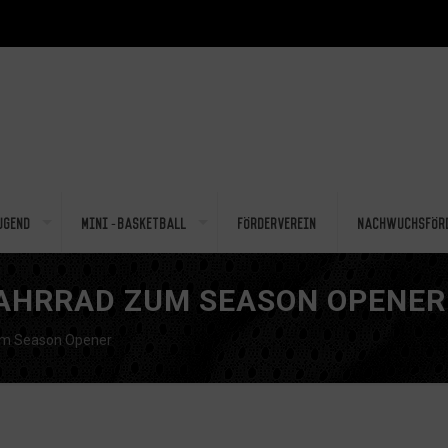
ugend
Mini-Basketball
Förderverein
Nachwuchsför
FAHRRAD ZUM SEASON OPENER
um Season Opener