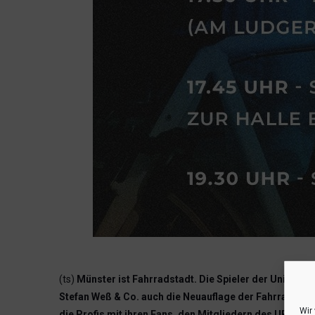
(ts)
Münster ist Fahrradstadt. Die Spieler der Uni Bas
Stefan Weß & Co. auch die Neuauflage der Fahrraddemo
Wir
die Profis mit ihren Fans, den Mitgliedern des UBC Mün