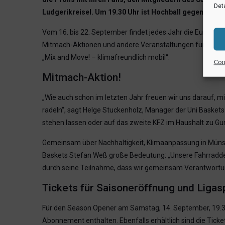
Deta
Ludgerikreisel. Um 19.30 Uhr ist Hochball gegen Ligak
Vom 16. bis 22. September findet jedes Jahr die Europä
Mitmach-Aktionen und andere Veranstaltungen für mehr na
„Mix and Move! – klimafreundlich mobil“.
Cook
Mitmach-Aktion!
„Wie auch schon im letzten Jahr freuen wir uns darauf,
radeln“, sagt Helge Stuckenholz, Manager der Uni Baskets
stehen lassen oder auf das zweite KFZ im Haushalt zu Gun
Gemeinsam über Nachhaltigkeit, Klimaanpassung in Müns
Baskets Stefan Weß große Bedeutung: „Unsere Fahrraddemo
durch seine Teilnahme, dass wir gemeinsam Verantwortun
Tickets für Saisoneröffnung und Ligas
Für den Season Opener am Samstag, 14. September, 19.30
Abonnement enthalten. Ebenfalls erhältlich sind die Ticke