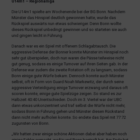
U14m1 – Regionalliga
Die U14m1 spielte am Wochenende bei der BG Bonn. Nachdem
Münster das Hinspiel deutlich gewonnen hatte, wurde das
Rückspiel auswärts nun etwas schwieriger. Denn Bonn wollte
dieses Rückspiel unbedingt gewinnen und so starteten sie auch
und gingen leicht in Führung.
Danach war es ein Spiel mit offenem Schlagabtausch. Die
aggressive Defense der Bonner konnte Münster im Hinspiel noch
sehr gut überspielen, doch nun waren die Pässe teilweise nicht
gut genug, sodass es einige Turnover auf ihren Seiten gab. In der
Defense war zudem die zweite Rotation oft zu langsam, sodass
Bonn einige gute Würfe bekam. Dennoch konnte auch Münster
selbst, oft in Form von Guard Noah Markewitz, der durch seine
aggressive Verteidigung einige Turnover erzwang und daraus oft
scoren konnte, einige gute Spielzüge zeigen. So stand es zur
Halbzeit 40:40 Unentschieden. Doch im 3. Viertel war der UBC
dann etwas unkonzentriert und traf selbst die Würfe nicht mehr,
sodass Bonn in Führung gehen und Münster diesen Rückstand
dann nicht mehr aufholen konnte. So endete das Spiel mit 77:72
zugunsten von Bonn.
„Wir hatten zwar einige schöne Aktionen dabei aber haben noch
einige Fehler gemacht, wofür und Bonn bestraft hat. Am Ende hat