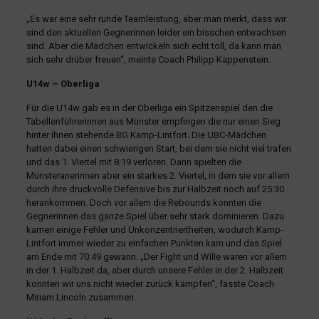
„Es war eine sehr runde Teamleistung, aber man merkt, dass wir
sind den aktuellen Gegnerinnen leider ein bisschen entwachsen
sind. Aber die Mädchen entwickeln sich echt toll, da kann man
sich sehr drüber freuen“, meinte Coach Philipp Kappenstein.
U14w – Oberliga
Für die U14w gab es in der Oberliga ein Spitzenspiel den die
Tabellenführerinnen aus Münster empfingen die nur einen Sieg
hinter ihnen stehende BG Kamp-Lintfort. Die UBC-Mädchen
hatten dabei einen schwierigen Start, bei dem sie nicht viel trafen
und das 1. Viertel mit 8:19 verloren. Dann spielten die
Münsteranerinnen aber ein starkes 2. Viertel, in dem sie vor allem
durch ihre druckvolle Defensive bis zur Halbzeit noch auf 25:30
herankommen. Doch vor allem die Rebounds konnten die
Gegnerinnen das ganze Spiel über sehr stark dominieren. Dazu
kamen einige Fehler und Unkonzentriertheiten, wodurch Kamp-
Lintfort immer wieder zu einfachen Punkten kam und das Spiel
am Ende mit 70:49 gewann. „Der Fight und Wille waren vor allem
in der 1. Halbzeit da, aber durch unsere Fehler in der 2. Halbzeit
konnten wir uns nicht wieder zurück kämpfen“, fasste Coach
Miriam Lincoln zusammen.