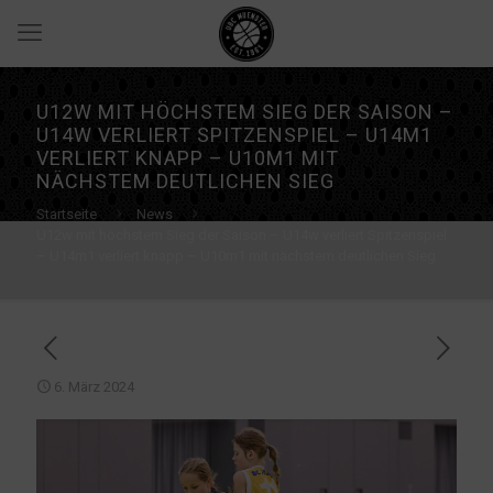
U12W MIT HÖCHSTEM SIEG DER SAISON –
U14W VERLIERT SPITZENSPIEL – U14M1
VERLIERT KNAPP – U10M1 MIT
NÄCHSTEM DEUTLICHEN SIEG
Startseite
News
U12w mit höchstem Sieg der Saison – U14w verliert Spitzenspiel
– U14m1 verliert knapp – U10m1 mit nächstem deutlichen Sieg
6. März 2024