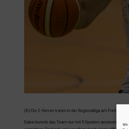
(lh) Die 2. Herren traten in der Regionalliga am Freitagab
Dabei konnte das Team nur mit 9 Spielern anreisen und m
Wir