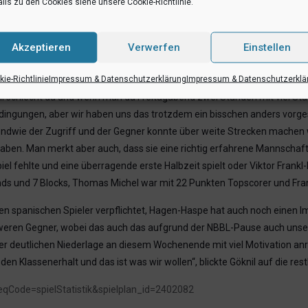
arken Start der Leverkusener war schnell klar, dass es ein extrem schwer
ils zu den Cookies siehe unsere Cookie-Richtlinie.
 das erste Spiel nach seiner Verletzung. Uns fehlt der Mix aus Erfahrung 
 durch Fynn Aumann in diesem Spiel mit 22 Punkten zwar annähernd ers
Akzeptieren
Verwerfen
Einstellen
ounds zu und verloren das Rebound-Duell allgemein auch deutlich mit 2
ie-Richtlinie
Impressum & Datenschutzerklärung
Impressum & Datenschutzerklä
ell schlecht da und wenn man da Freitagabend zwei Stunden mit viel Stau 
ingungen, aber wir haben uns das trotzdem ein bisschen anders vorgeste
rgendwie der Zugriff und der Gegner konnte über weite Strecken machen 
en. Man merkt aber auch, dass sie eine richtig erfahrene Mannschaft si
el fehlte und eine überragende erste Halbzeit spielt oder Viktor Frank
s und 7 Blocks, Thomas Michel war mit 22 Punkten Topscorer und Fran
n spanischen Spieler verpflichtet, Hagen-Haspe hat auch noch einen Imp
eren Gegner, wobei das auch das aufgrund der NBBL-Pause auch unser
r deutlichen Niederlage an diesem Wochenende mit viel Motivation anre
n Klassenerhalt und das ist was wir wollen“, blickte Göknil auf die restl
reqCode=spielStatistik&spielplan_id=2402082