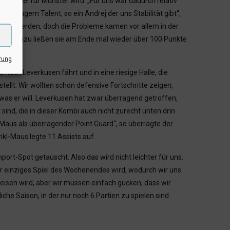
es Spiel für Münster wird. „Für uns war dadurch relativ
und jungem Talent, so ein Andrej der uns Stabilität gibt“,
etzt werden, doch die Probleme kamen vor allem in der
9:50. Dazu ließen sie am Ende mal wieder über 100 Punkte
rung
nach Leverkusen fährt und in eine riesige Halle, die
llt. Wir wollten schon defensive Fortschritte zeigen,
was er will. Leverkusen hat zwar überragend getroffen,
nd, die in dieser Kombi auch nicht zurecht unten drin
l-Maus als überragender Point Guard“, so überragte der
kl-Maus legte 11 Assists auf.
ort-Spot getauscht. Also das wird nicht leichter für uns.
 einziges Spiel des Wochenendes wird, wodurch wir uns
isen wird, aber wir müssen einfach gucken, dass wir
iche Saison, in der nur noch 6 Partien zu spielen sind.