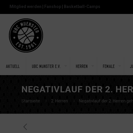
Mitglied werden
|
Fanshop
|
Basketball-Camps
Aktuell
UBC Münster e.V.
Herren
Female
J
NEGATIVLAUF DER 2. HE
Startseite
2. Herren
Negativlauf der 2. Herren ge