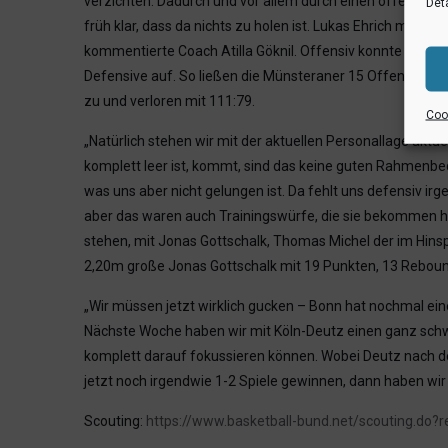
verzichten. Dadurch und vor allem durch einen offensiv st
Deta
früh klar, dass da nichts zu holen ist. Lukas Ehrich machte
kommentierte Coach Atilla Göknil. Offensiv konnte König
Defensive auf. So ließen die Münsteraner 15 Offensivreb
zu und verloren mit 111:79.
Cook
„Natürlich stehen wir mit der aktuellen Personallage aktu
komplett leer ist, kommt, sind das keine guten Rahmenbed
was uns aber nicht gelungen ist. Da fehlt uns defensiv i
aber das waren auch Trainingswürfe, die sie bekommen hab
stehen, mit Jonas Gottschalk, Thomas Michel der im Hinspi
2,20m große Jonas Gottschalk mit 19 Punkten, 13 Rebound
„Wir müssen jetzt wirklich gucken – Bonn hat nochmal eine
Nächste Woche haben wir mit Köln-Deutz einen ganz schw
komplett darauf fokussieren können. Wobei Deutz nach de
jetzt noch irgendwie 1-2 Spiele gewinnen, dann haben wir de
Scouting:
https://www.basketball-bund.net/scouting.do?