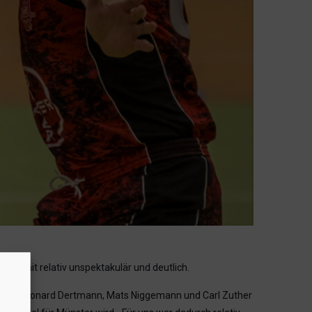
el somit relativ unspektakulär und deutlich.
ezorke, Leonard Dertmann, Mats Niggemann und Carl Zuther