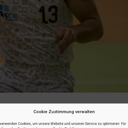
end in Leverkusen erneut stark ersatzgeschwächt an und verloren das Spi
Cookie Zustimmung verwalten
usste dabei auf Spieler wie Andrej König, Viktor Ludviksson, Helge W
 verwenden Cookies, um unsere Website und unseren Service zu optimieren. Für