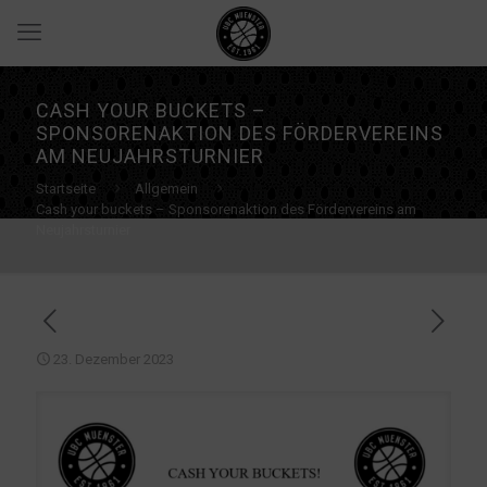
CASH YOUR BUCKETS –
SPONSORENAKTION DES FÖRDERVEREINS
AM NEUJAHRSTURNIER
Startseite
Allgemein
Cash your buckets – Sponsorenaktion des Fördervereins am
Neujahrsturnier
23. Dezember 2023