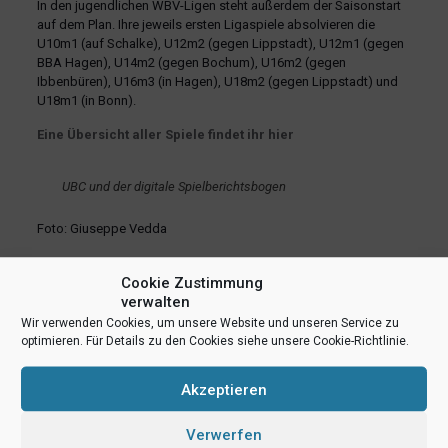
In den jugendlichen WBV-Ligen steht außerdem der Saisonstart
auf dem Plan. Ihre jeweils ersten Ligaspiele absolvieren die
U10m1 (auf Schalke), U12m2 (gegen Lippstadt), U12m1 (gegen
BBA Hagen), U14m2 (gegen Bochum), U16m2 (gegen
Ibbenbüren), U16m3 (in Hagen), U18m2 (gegen Lippstadt) und
U18m1 (in Bonn).
Eine Übersicht aller Spiele findet ihr hier
UBC und der digitale Spielberichtsbogen
Foto: Giuseppe Vedda
teilen
teilen
E-Mail
Cookie Zustimmung
verwalten
RSS-feed
teilen
teilen
Wir verwenden Cookies, um unsere Website und unseren Service zu
optimieren. Für Details zu den Cookies siehe unsere Cookie-Richtlinie.
teilen
Akzeptieren
Ähnliche Beiträge
Verwerfen