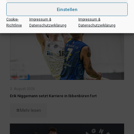
Einstellen
Cookie-
Impressum &
Impressum &
Richtlinie
Datenschutzerklärung
Datenschutzerklärung
3. August 2026
Erik Niggemann setzt Karriere in Ibbenbüren fort
Mehr lesen