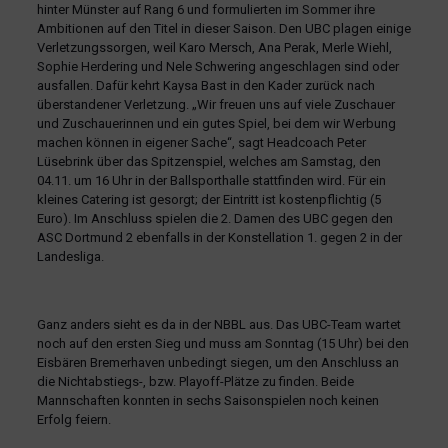
hinter Münster auf Rang 6 und formulierten im Sommer ihre
Ambitionen auf den Titel in dieser Saison. Den UBC plagen einige
Verletzungssorgen, weil Karo Mersch, Ana Perak, Merle Wiehl,
Sophie Herdering und Nele Schwering angeschlagen sind oder
ausfallen. Dafür kehrt Kaysa Bast in den Kader zurück nach
überstandener Verletzung. „Wir freuen uns auf viele Zuschauer
und Zuschauerinnen und ein gutes Spiel, bei dem wir Werbung
machen können in eigener Sache“, sagt Headcoach Peter
Lüsebrink über das Spitzenspiel, welches am Samstag, den
04.11. um 16 Uhr in der Ballsporthalle stattfinden wird. Für ein
kleines Catering ist gesorgt; der Eintritt ist kostenpflichtig (5
Euro). Im Anschluss spielen die 2. Damen des UBC gegen den
ASC Dortmund 2 ebenfalls in der Konstellation 1. gegen 2 in der
Landesliga.
Ganz anders sieht es da in der NBBL aus. Das UBC-Team wartet
noch auf den ersten Sieg und muss am Sonntag (15 Uhr) bei den
Eisbären Bremerhaven unbedingt siegen, um den Anschluss an
die Nichtabstiegs-, bzw. Playoff-Plätze zu finden. Beide
Mannschaften konnten in sechs Saisonspielen noch keinen
Erfolg feiern.