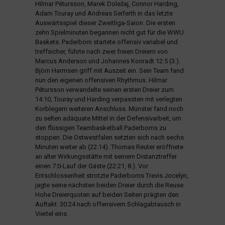
Hilmar Pétursson, Marek Doležaj, Connor Harding,
Adam Touray und Andreas Seiferth in das letzte
Auswärtsspiel dieser Zweitliga-Saion. Die ersten
zehn Spielminuten begannen nicht gut für die WWU
Baskets. Paderborn startete offensiv variabel und
treffsicher, führte nach zwei freien Dreiern von
Marcus Anderson und Johannes Konradt 12:5 (3.).
Björn Harmsen griff mit Auszeit ein. Sein Team fand
nun den eigenen offensiven Rhythmus. Hilmar
Pétursson verwandelte seinen ersten Dreier zum
14:10, Touray und Harding verpassten mit verlegten
Korblegern weiteren Anschluss. Münster fand noch
zu selten adäquate Mittel in der Defensivarbeit, um
den flüssigen Teambasketball Paderborns zu
stoppen. Die Ostwestfalen setzten sich nach sechs
Minuten weiter ab (22:14). Thomas Reuter eröffnete
an alter Wirkungsstätte mit seinem Distanztreffer
einen 7:0-Lauf der Gäste (22:21, 8.). Vor
Entschlossenheit strotzte Paderborns Trevis Jocelyn,
jagte seine nächsten beiden Dreier durch die Reuse.
Hohe Dreierquoten auf beiden Seiten prägten den
Auftakt: 30:24 nach offensivem Schlagabtausch in
Viertel eins.