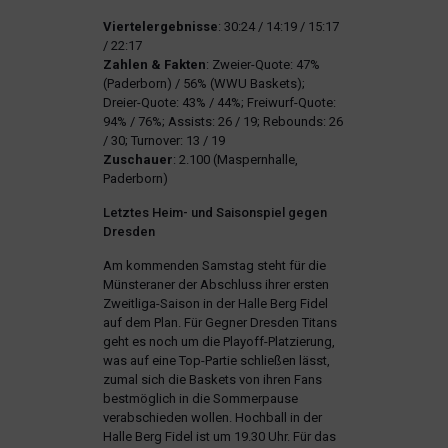
Viertelergebnisse
: 30:24 / 14:19 / 15:17
/ 22:17
Zahlen
&
Fakten
: Zweier-Quote: 47%
(Paderborn) / 56% (WWU Baskets);
Dreier-Quote: 43% / 44%; Freiwurf-Quote:
94% / 76%; Assists: 26 / 19; Rebounds: 26
/ 30; Turnover: 13 / 19
Zuschauer
: 2.100 (Maspernhalle,
Paderborn)
Letztes Heim- und Saisonspiel gegen
Dresden
Am kommenden Samstag steht für die
Münsteraner der Abschluss ihrer ersten
Zweitliga-Saison in der Halle Berg Fidel
auf dem Plan. Für Gegner Dresden Titans
geht es noch um die Playoff-Platzierung,
was auf eine Top-Partie schließen lässt,
zumal sich die Baskets von ihren Fans
bestmöglich in die Sommerpause
verabschieden wollen. Hochball in der
Halle Berg Fidel ist um 19.30 Uhr. Für das