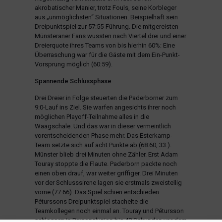
akrobatischer Manier, trotz Fouls, seine Korbleger
aus „unmöglichsten“ Situationen. Beispielhaft sein
Dreipunktspiel zur 57:55-Führung. Die mitgereisten
Münsteraner Fans wussten nach Viertel drei und einer
Dreierquote ihres Teams von bis hierhin 60%: Eine
Überraschung war für die Gäste mit dem Ein-Punkt-
Vorsprung möglich (60:59).
Spannende Schlussphase
Drei Dreier in Folge steuerten die Paderborner zum
9:0-Lauf ins Ziel. Sie warfen angesichts ihrer noch
möglichen Playoff-Teilnahme alles in die
Waagschale. Und das war in dieser vermeintlich
vorentscheidenden Phase mehr. Das Esterkamp-
Team setzte sich auf acht Punkte ab (68:60, 33.).
Münster blieb drei Minuten ohne Zähler. Erst Adam
Touray stoppte die Flaute. Paderborn packte noch
einen oben drauf, war weiter griffiger. Drei Minuten
vor der Schlusssirene lagen sie erstmals zweistellig
vorne (77:66). Das Spiel schien entschieden.
Péturssons Dreipunktspiel stachelte die
Teamkollegen noch einmal an. Touray und Pétursson
schlossen in Personalunion bis 48 Sekunden vor dem