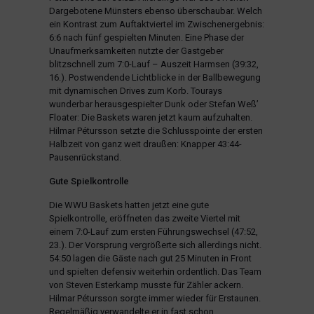
Dargebotene Münsters ebenso überschaubar. Welch
ein Kontrast zum Auftaktviertel im Zwischenergebnis:
6:6 nach fünf gespielten Minuten. Eine Phase der
Unaufmerksamkeiten nutzte der Gastgeber
blitzschnell zum 7:0-Lauf – Auszeit Harmsen (39:32,
16.). Postwendende Lichtblicke in der Ballbewegung
mit dynamischen Drives zum Korb. Tourays
wunderbar herausgespielter Dunk oder Stefan Weß’
Floater: Die Baskets waren jetzt kaum aufzuhalten.
Hilmar Pétursson setzte die Schlusspointe der ersten
Halbzeit von ganz weit draußen: Knapper 43:44-
Pausenrückstand.
Gute Spielkontrolle
Die WWU Baskets hatten jetzt eine gute
Spielkontrolle, eröffneten das zweite Viertel mit
einem 7:0-Lauf zum ersten Führungswechsel (47:52,
23.). Der Vorsprung vergrößerte sich allerdings nicht.
54:50 lagen die Gäste nach gut 25 Minuten in Front
und spielten defensiv weiterhin ordentlich. Das Team
von Steven Esterkamp musste für Zähler ackern.
Hilmar Pétursson sorgte immer wieder für Erstaunen.
Regelmäßig verwandelte er in fast schon