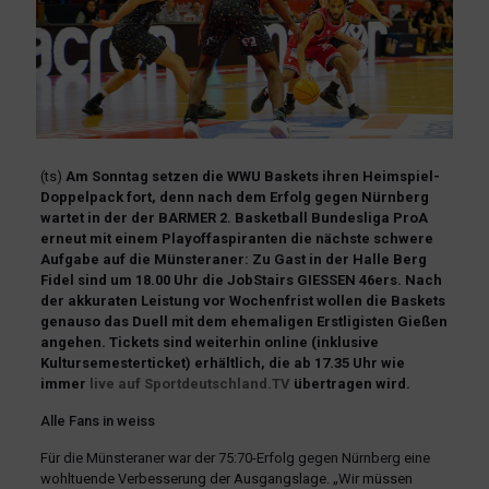
(ts)
Am Sonntag setzen die WWU Baskets ihren Heimspiel-
Doppelpack fort, denn nach dem Erfolg gegen Nürnberg
wartet in der der BARMER 2. Basketball Bundesliga ProA
erneut mit einem Playoffaspiranten die nächste schwere
Aufgabe auf die Münsteraner: Zu Gast in der Halle Berg
Fidel sind um 18.00 Uhr die JobStairs GIESSEN 46ers. Nach
der akkuraten Leistung vor Wochenfrist wollen die Baskets
genauso das Duell mit dem ehemaligen Erstligisten Gießen
angehen. Tickets sind weiterhin online (inklusive
Kultursemesterticket) erhältlich, die ab 17.35 Uhr wie
immer
live auf Sportdeutschland.TV
übertragen wird.
Alle Fans in weiss
Für die Münsteraner war der 75:70-Erfolg gegen Nürnberg eine
wohltuende Verbesserung der Ausgangslage. „Wir müssen