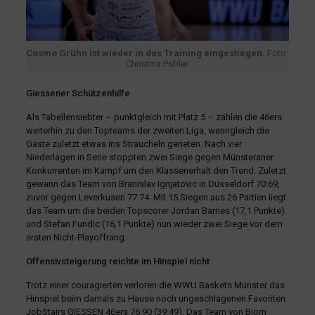
Cosmo Grühn ist wieder in das Training eingestiegen.
Foto:
Christina Pohler
Giessener Schützenhilfe
Als Tabellensiebter – punktgleich mit Platz 5 – zählen die 46ers
weiterhin zu den Topteams der zweiten Liga, wenngleich die
Gäste zuletzt etwas ins Straucheln gerieten. Nach vier
Niederlagen in Serie stoppten zwei Siege gegen Münsteraner
Konkurrenten im Kampf um den Klassenerhalt den Trend. Zuletzt
gewann das Team von Branislav Ignjatovic in Düsseldorf 70:69,
zuvor gegen Leverkusen 77:74. Mit 15 Siegen aus 26 Partien liegt
das Team um die beiden Topscorer Jordan Barnes (17,1 Punkte)
und Stefan Fundic (16,1 Punkte) nun wieder zwei Siege vor dem
ersten Nicht-Playoffrang.
Offensivsteigerung reichte im Hinspiel nicht
Trotz einer couragierten verloren die WWU Baskets Münster das
Hinspiel beim damals zu Hause noch ungeschlagenen Favoriten
JobStairs GIESSEN 46ers 76:90 (39:49). Das Team von Björn