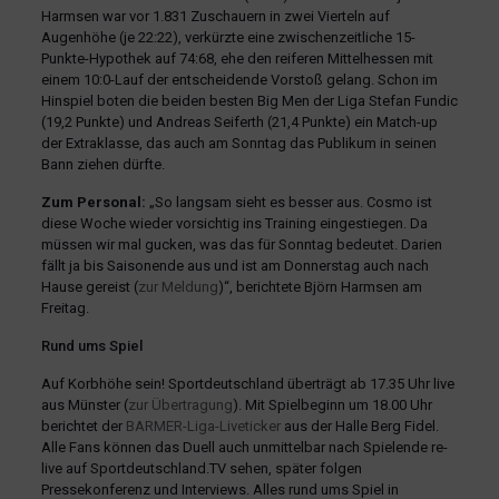
Harmsen war vor 1.831 Zuschauern in zwei Vierteln auf
Augenhöhe (je 22:22), verkürzte eine zwischenzeitliche 15-
Punkte-Hypothek auf 74:68, ehe den reiferen Mittelhessen mit
einem 10:0-Lauf der entscheidende Vorstoß gelang. Schon im
Hinspiel boten die beiden besten Big Men der Liga Stefan Fundic
(19,2 Punkte) und Andreas Seiferth (21,4 Punkte) ein Match-up
der Extraklasse, das auch am Sonntag das Publikum in seinen
Bann ziehen dürfte.
Zum Personal:
„So langsam sieht es besser aus. Cosmo ist
diese Woche wieder vorsichtig ins Training eingestiegen. Da
müssen wir mal gucken, was das für Sonntag bedeutet. Darien
fällt ja bis Saisonende aus und ist am Donnerstag auch nach
Hause gereist (
zur Meldung
)“, berichtete Björn Harmsen am
Freitag.
Rund ums Spiel
Auf Korbhöhe sein! Sportdeutschland überträgt ab 17.35 Uhr live
aus Münster (
zur Übertragung
). Mit Spielbeginn um 18.00 Uhr
berichtet der
BARMER-Liga-Liveticker
aus der Halle Berg Fidel.
Alle Fans können das Duell auch unmittelbar nach Spielende re-
live auf Sportdeutschland.TV sehen, später folgen
Pressekonferenz und Interviews. Alles rund ums Spiel in