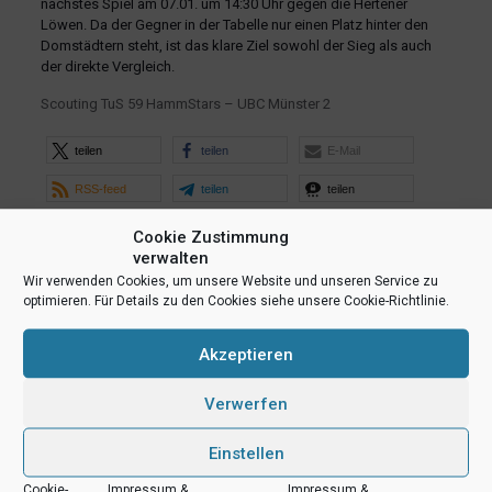
nächstes Spiel am 07.01. um 14:30 Uhr gegen die Hertener
Löwen. Da der Gegner in der Tabelle nur einen Platz hinter den
Domstädtern steht, ist das klare Ziel sowohl der Sieg als auch
der direkte Vergleich.
Scouting TuS 59 HammStars – UBC Münster 2
teilen
teilen
E-Mail
RSS-feed
teilen
teilen
teilen
Cookie Zustimmung
verwalten
Wir verwenden Cookies, um unsere Website und unseren Service zu
Ähnliche Beiträge
optimieren. Für Details zu den Cookies siehe unsere Cookie-Richtlinie.
Akzeptieren
Verwerfen
Einstellen
Cookie-
Impressum &
Impressum &