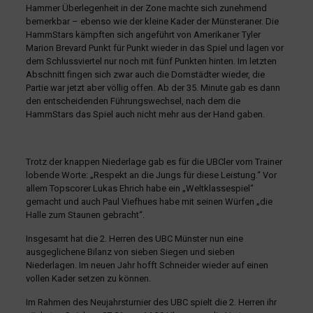
Hammer Überlegenheit in der Zone machte sich zunehmend
bemerkbar – ebenso wie der kleine Kader der Münsteraner. Die
HammStars kämpften sich angeführt von Amerikaner Tyler
Marion Brevard Punkt für Punkt wieder in das Spiel und lagen vor
dem Schlussviertel nur noch mit fünf Punkten hinten. Im letzten
Abschnitt fingen sich zwar auch die Domstädter wieder, die
Partie war jetzt aber völlig offen. Ab der 35. Minute gab es dann
den entscheidenden Führungswechsel, nach dem die
HammStars das Spiel auch nicht mehr aus der Hand gaben.
Trotz der knappen Niederlage gab es für die UBCler vom Trainer
lobende Worte: „Respekt an die Jungs für diese Leistung.“ Vor
allem Topscorer Lukas Ehrich habe ein „Weltklassespiel“
gemacht und auch Paul Viefhues habe mit seinen Würfen „die
Halle zum Staunen gebracht“.
Insgesamt hat die 2. Herren des UBC Münster nun eine
ausgeglichene Bilanz von sieben Siegen und sieben
Niederlagen. Im neuen Jahr hofft Schneider wieder auf einen
vollen Kader setzen zu können.
Im Rahmen des Neujahrsturnier des UBC spielt die 2. Herren ihr