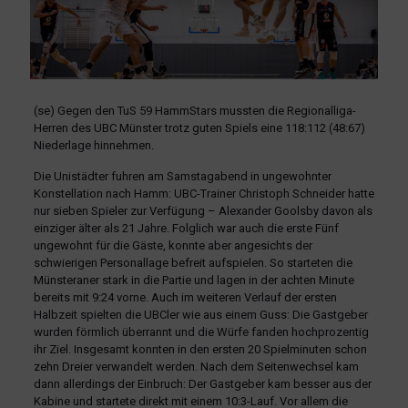
(se) Gegen den TuS 59 HammStars mussten die Regionalliga-
Herren des UBC Münster trotz guten Spiels eine 118:112 (48:67)
Niederlage hinnehmen.
Die Unistädter fuhren am Samstagabend in ungewohnter
Konstellation nach Hamm: UBC-Trainer Christoph Schneider hatte
nur sieben Spieler zur Verfügung – Alexander Goolsby davon als
einziger älter als 21 Jahre. Folglich war auch die erste Fünf
ungewohnt für die Gäste, konnte aber angesichts der
schwierigen Personallage befreit aufspielen. So starteten die
Münsteraner stark in die Partie und lagen in der achten Minute
bereits mit 9:24 vorne. Auch im weiteren Verlauf der ersten
Halbzeit spielten die UBCler wie aus einem Guss: Die Gastgeber
wurden förmlich überrannt und die Würfe fanden hochprozentig
ihr Ziel. Insgesamt konnten in den ersten 20 Spielminuten schon
zehn Dreier verwandelt werden. Nach dem Seitenwechsel kam
dann allerdings der Einbruch: Der Gastgeber kam besser aus der
Kabine und startete direkt mit einem 10:3-Lauf. Vor allem die