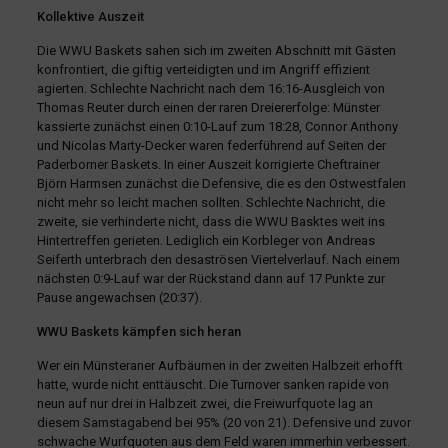
Kollektive Auszeit
Die WWU Baskets sahen sich im zweiten Abschnitt mit Gästen
konfrontiert, die giftig verteidigten und im Angriff effizient
agierten. Schlechte Nachricht nach dem 16:16-Ausgleich von
Thomas Reuter durch einen der raren Dreiererfolge: Münster
kassierte zunächst einen 0:10-Lauf zum 18:28, Connor Anthony
und Nicolas Marty-Decker waren federführend auf Seiten der
Paderborner Baskets. In einer Auszeit korrigierte Cheftrainer
Björn Harmsen zunächst die Defensive, die es den Ostwestfalen
nicht mehr so leicht machen sollten. Schlechte Nachricht, die
zweite, sie verhinderte nicht, dass die WWU Basktes weit ins
Hintertreffen gerieten. Lediglich ein Korbleger von Andreas
Seiferth unterbrach den desaströsen Viertelverlauf. Nach einem
nächsten 0:9-Lauf war der Rückstand dann auf 17 Punkte zur
Pause angewachsen (20:37).
WWU Baskets kämpfen sich heran
Wer ein Münsteraner Aufbäumen in der zweiten Halbzeit erhofft
hatte, wurde nicht enttäuscht. Die Turnover sanken rapide von
neun auf nur drei in Halbzeit zwei, die Freiwurfquote lag an
diesem Samstagabend bei 95% (20 von 21). Defensive und zuvor
schwache Wurfquoten aus dem Feld waren immerhin verbessert.