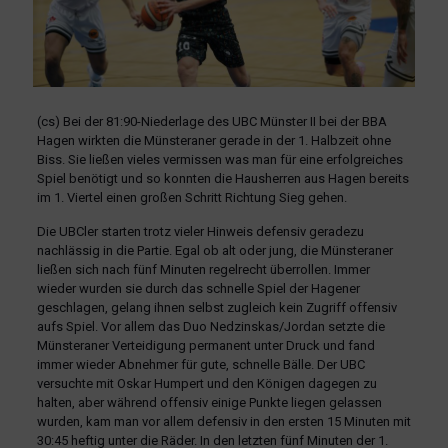
(cs) Bei der 81:90-Niederlage des UBC Münster II bei der BBA
Hagen wirkten die Münsteraner gerade in der 1. Halbzeit ohne
Biss. Sie ließen vieles vermissen was man für eine erfolgreiches
Spiel benötigt und so konnten die Hausherren aus Hagen bereits
im 1. Viertel einen großen Schritt Richtung Sieg gehen.
Die UBCler starten trotz vieler Hinweis defensiv geradezu
nachlässig in die Partie. Egal ob alt oder jung, die Münsteraner
ließen sich nach fünf Minuten regelrecht überrollen. Immer
wieder wurden sie durch das schnelle Spiel der Hagener
geschlagen, gelang ihnen selbst zugleich kein Zugriff offensiv
aufs Spiel. Vor allem das Duo Nedzinskas/Jordan setzte die
Münsteraner Verteidigung permanent unter Druck und fand
immer wieder Abnehmer für gute, schnelle Bälle. Der UBC
versuchte mit Oskar Humpert und den Königen dagegen zu
halten, aber während offensiv einige Punkte liegen gelassen
wurden, kam man vor allem defensiv in den ersten 15 Minuten mit
30:45 heftig unter die Räder. In den letzten fünf Minuten der 1.