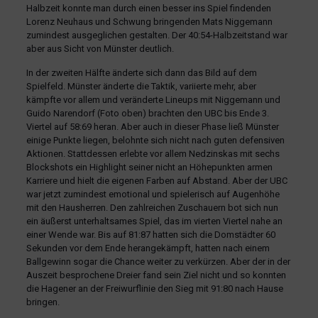
Halbzeit konnte man durch einen besser ins Spiel findenden
Lorenz Neuhaus und Schwung bringenden Mats Niggemann
zumindest ausgeglichen gestalten. Der 40:54-Halbzeitstand war
aber aus Sicht von Münster deutlich.
In der zweiten Hälfte änderte sich dann das Bild auf dem
Spielfeld. Münster änderte die Taktik, variierte mehr, aber
kämpfte vor allem und veränderte Lineups mit Niggemann und
Guido Narendorf (Foto oben) brachten den UBC bis Ende 3.
Viertel auf 58:69 heran. Aber auch in dieser Phase ließ Münster
einige Punkte liegen, belohnte sich nicht nach guten defensiven
Aktionen. Stattdessen erlebte vor allem Nedzinskas mit sechs
Blockshots ein Highlight seiner nicht an Höhepunkten armen
Karriere und hielt die eigenen Farben auf Abstand. Aber der UBC
war jetzt zumindest emotional und spielerisch auf Augenhöhe
mit den Hausherren. Den zahlreichen Zuschauern bot sich nun
ein äußerst unterhaltsames Spiel, das im vierten Viertel nahe an
einer Wende war. Bis auf 81:87 hatten sich die Domstädter 60
Sekunden vor dem Ende herangekämpft, hatten nach einem
Ballgewinn sogar die Chance weiter zu verkürzen. Aber der in der
Auszeit besprochene Dreier fand sein Ziel nicht und so konnten
die Hagener an der Freiwurflinie den Sieg mit 91:80 nach Hause
bringen.