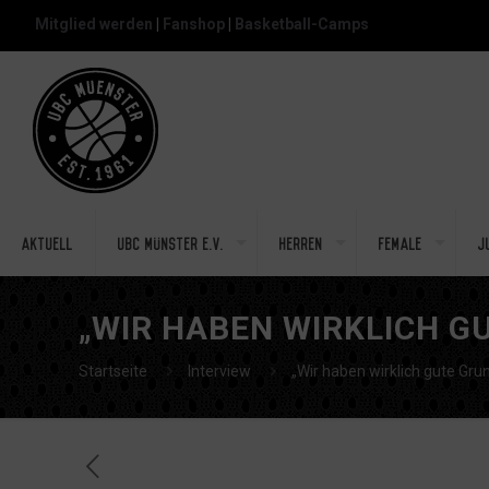
Mitglied werden
|
Fanshop
|
Basketball-Camps
Aktuell
UBC Münster e.V.
Herren
Female
J
„WIR HABEN WIRKLICH G
Startseite
Interview
„Wir haben wirklich gute Gru