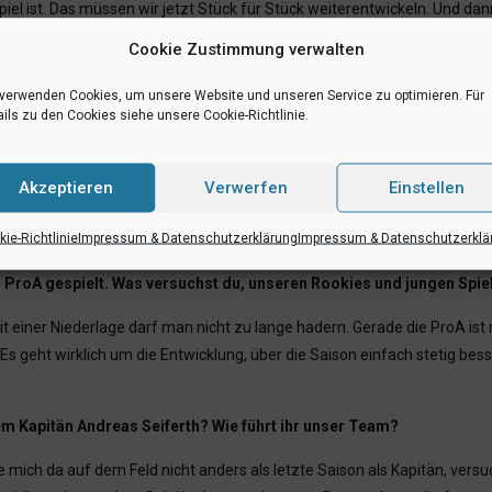
iel ist. Das müssen wir jetzt Stück für Stück weiterentwickeln. Und da
Cookie Zustimmung verwalten
 Spiel? Immerhin hattest Du einen Sahnetag erwischt, bis auf einen 
 verwenden Cookies, um unsere Website und unseren Service zu optimieren. Für
l für mich. Ich habe mich darauf gefreut und konnte es auch richtig g
ils zu den Cookies siehe unsere Cookie-Richtlinie.
, vor der ganzen Familie, vor vielen Freunden, ehemaligen Trainern etc. 
Akzeptieren
Verwerfen
Einstellen
ieben .…
ie-Richtlinie
Impressum & Datenschutzerklärung
Impressum & Datenschutzerklä
i der Familie übernachtet. Am Montag war auch noch frei. Das hat perf
er ProA gespielt. Was versuchst du, unseren Rookies und jungen Spi
 einer Niederlage darf man nicht zu lange hadern. Gerade die ProA ist 
 Es geht wirklich um die Entwicklung, über die Saison einfach stetig b
rem Kapitän Andreas Seiferth? Wie führt ihr unser Team?
lte mich da auf dem Feld nicht anders als letzte Saison als Kapitän, ve