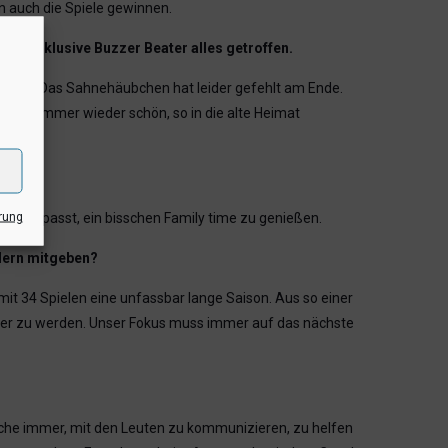
nn auch die Spiele gewinnen.
Wurf inklusive Buzzer Beater alles getroffen.
enießen. Das Sahnehäubchen hat leider gefehlt am Ende.
Es ist immer wieder schön, so in die alte Heimat
rung
ekt gepasst, ein bisschen Family time zu genießen.
elern mitgeben?
mit 34 Spielen eine unfassbar lange Saison. Aus so einer
esser zu werden. Unser Fokus muss immer auf das nächste
rsuche immer, mit den Leuten zu kommunizieren, zu helfen