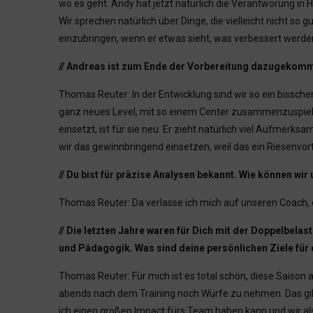
wo es geht. Andy hat jetzt natürlich die Verantworung i
Wir sprechen natürlich über Dinge, die vielleicht nicht 
einzubringen, wenn er etwas sieht, was verbessert werden
// Andreas ist zum Ende der Vorbereitung dazugekommen
Thomas Reuter: In der Entwicklung sind wir so ein bissche
ganz neues Level, mit so einem Center zusammenzuspielen,
einsetzt, ist für sie neu. Er zieht natürlich viel Aufmerk
wir das gewinnbringend einsetzen, weil das ein Riesenvort
// Du bist für präzise Analysen bekannt. Wie können
Thomas Reuter: Da verlasse ich mich auf unseren Coach, 
// Die letzten Jahre waren für Dich mit der Doppelbela
und Pädagogik. Was sind deine persönlichen Ziele für
Thomas Reuter: Für mich ist es total schön, diese Saison 
abends nach dem Training noch Würfe zu nehmen. Das gibt 
ich einen großen Impact fürs Team haben kann und wir als 