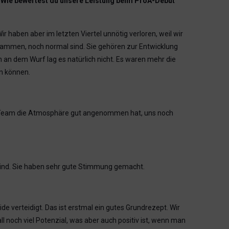
? Wie bewertest du unsere Leistung beim ProA-Debüt
r haben aber im letzten Viertel unnötig verloren, weil wir
usammen, noch normal sind. Sie gehören zur Entwicklung
n an dem Wurf lag es natürlich nicht. Es waren mehr die
en können.
ser Team die Atmosphäre gut angenommen hat, uns noch
ind. Sie haben sehr gute Stimmung gemacht.
de verteidigt. Das ist erstmal ein gutes Grundrezept. Wir
l noch viel Potenzial, was aber auch positiv ist, wenn man