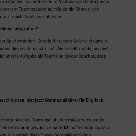
age zu machen. Er steht mehr im Austausch mit dem Coach.
In unserem Team hat aber auch jeder die Chance, sich
te, die sich durchaus einbringen.
tliche Integration?
er Spiel verändert. Gerade für unsere Guards ist das ein
ben die meisten noch nicht. Wie man ihn richtig anspielt,
Es ist unsere Aufgabe als Team und die der Coaches, dass
geschlossen, bist jetzt Gymnasiallehrer für Englisch
m die morgendlichen Trainingseinheiten mitzumachen oder
m Referendariat gewünscht habe. Ich hoffe natürlich, dass
n, wie viel ich diese Saison herauskitzeln kann.