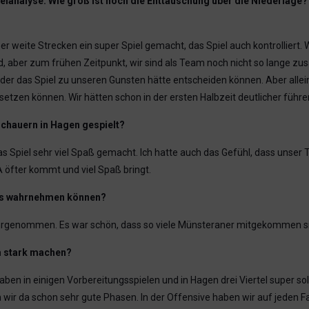
ielanalyse: Wie groß ist noch die Enttäuschung über die Niederlage
 weite Strecken ein super Spiel gemacht, das Spiel auch kontrolliert. Wi
d, aber zum frühen Zeitpunkt, wir sind als Team noch nicht so lange z
, der das Spiel zu unseren Gunsten hätte entscheiden können. Aber allei
bsetzen können. Wir hätten schon in der ersten Halbzeit deutlicher führ
schauern in Hagen gespielt?
as Spiel sehr viel Spaß gemacht. Ich hatte auch das Gefühl, dass un
A öfter kommt und viel Spaß bringt.
ans wahrnehmen können?
ahrgenommen. Es war schön, dass so viele Münsteraner mitgekommen s
am stark machen?
en in einigen Vorbereitungsspielen und in Hagen drei Viertel super soli
wir da schon sehr gute Phasen. In der Offensive haben wir auf jeden Fal