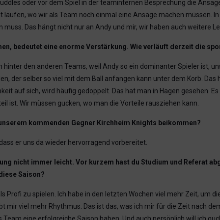
n Huddles oder vor dem Spiel in der teaminternen Besprechung die Ans
so gut laufen, wo wir als Team noch einmal eine Ansage machen müssen. 
 muss. Das hängt nicht nur an Andy und mir, wir haben auch weitere Leu
, bedeutet eine enorme Verstärkung. Wie verläuft derzeit die spor
n hinter den anderen Teams, weil Andy so ein dominanter Spieler ist, uns
 der selber so viel mit dem Ball anfangen kann unter dem Korb. Das ha
samkeit auf sich, wird häufig gedoppelt. Das hat man in Hagen gesehen. 
eil ist. Wir müssen gucken, wo man die Vorteile rausziehen kann.
 wir unserem kommenden Gegner Kirchheim Knights beikommen?
dass er uns da wieder hervorragend vorbereitet.
stung nicht immer leicht. Vor kurzem hast du Studium und Referat ab
 diese Saison?
als Profi zu spielen. Ich habe in den letzten Wochen viel mehr Zeit, u
mir viel mehr Rhythmus. Das ist das, was ich mir für die Zeit nach de
Team eine erfolgreiche Saison haben. Und auch persönlich will ich gucke