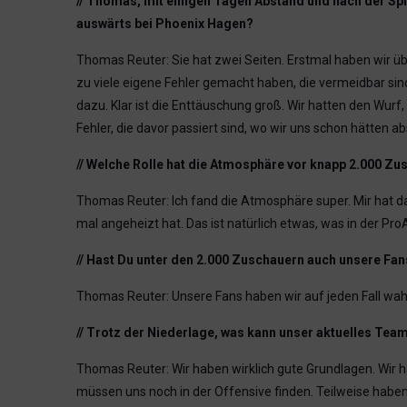
// Thomas, mit einigen Tagen Abstand und nach der Sp
auswärts bei Phoenix Hagen?
Thomas Reuter: Sie hat zwei Seiten. Erstmal haben wir über
zu viele eigene Fehler gemacht haben, die vermeidbar sin
dazu. Klar ist die Enttäuschung groß. Wir hatten den Wurf
Fehler, die davor passiert sind, wo wir uns schon hätten a
// Welche Rolle hat die Atmosphäre vor knapp 2.000 Zu
Thomas Reuter: Ich fand die Atmosphäre super. Mir hat d
mal angeheizt hat. Das ist natürlich etwas, was in der Pro
// Hast Du unter den 2.000 Zuschauern auch unsere F
Thomas Reuter: Unsere Fans haben wir auf jeden Fall w
// Trotz der Niederlage, was kann unser aktuelles Te
Thomas Reuter: Wir haben wirklich gute Grundlagen. Wir hab
müssen uns noch in der Offensive finden. Teilweise haben 