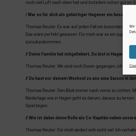
noch viel Luft nach oben hat und trotzdem schon gut im Sp
/ War es für dich als gebürtiger Hagener ein besonderes
Wir
Thomas Reuter: Es war auf jeden Fall ein besonderes Spie
Deta
Das wäre perfekt gewesen. Für mich war es ein super Spiel
zurückzukommen.
// Deine Familie hat mitgefiebert, Du bist in Hagen gebl
Cook
Thomas Reuter: Wir sind noch Essen gegangen, ich habe be
// Du hast vor deinem Wechsel zu uns eine Saison in d
Thomas Reuter: Den Blick immer nach vorne zu richten. Mit
Niederlage wie in Hagen geht es darum, daraus zu lernen.
Spiel liegen.
// Wie ist dabei deine Rolle als Co-Kapitän neben unse
Thomas Reuter: Für mich ändert sich nicht viel. Ich verha