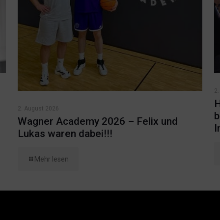
2.
H
2. August 2026
b
Wagner Academy 2026 – Felix und
I
Lukas waren dabei!!!
Mehr lesen