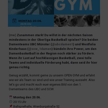
(mw)
Zusammen stark! Du willst in der nächsten Saison
mindestens in der Oberliga Basketball spielen? Die beiden
Damenteams UBC Münster (
@ubcdamen1
) und Westfalia
Kinderhaus (
@scw_1damen
) bündeln ihre Power, um den
Damenbasketball in der Region noch stärker zu fördern.
Wenn ihr Lust auf hochklassigen Basketball, zwei tolle
Teams und individuelle Förderung habt, dann seid ihr hier
genau richtig.
Genug erzählt, kommt gerne zu unserm OPEN GYM und erfahrt
wie wir als Team so sind und wie unser Training aussieht. Also
let’s go und macht euch euer eigenes Bild von den 1.
Damenteams des UBC und SCW.
Montag den 20.06.
20:15 Uhr
Ballspielhalle, Wienburgstraße 52.